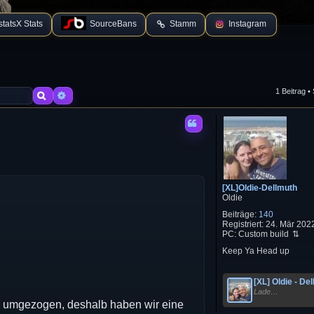
tatsX Stats
SourceBans
Stamm
Instagram
1 Beitrag •
Suche
Erweiterte Suche
[XL]Oldie-Dellmuth
Oldie
Beiträge:
140
Registriert:
24. Mär 2022
PC:
Custom build
Keep Ya Head up
[XL] Oldie - De
Lade…
m umgezogen, deshalb haben wir eine