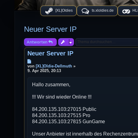
[XL]Oldies
ts.xloldies.de
HLs
Neuer Server IP
Antworten
Neuer Server IP
B
e
von
[XL]Oldie-Dellmuth
»
i
9. Apr 2025, 20:13
t
r
Hallo zusammen,
a
g
!!! Wir sind wieder Online !!!
84.200.135.103:27015 Public
84.200.135.103:27515 Pro
84.200.135.103:27815 GunGame
Unser Anbieter ist innerhalb des Rechenzentru