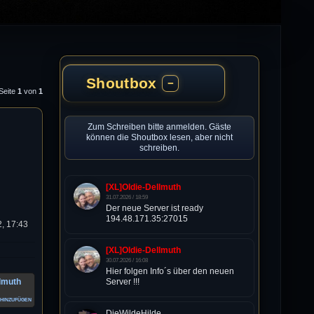
Shoutbox
−
 Seite
1
von
1
Zum Schreiben bitte anmelden. Gäste
können die Shoutbox lesen, aber nicht
schreiben.
[XL]Oldie-Dellmuth
31.07.2026 / 18:59
Der neue Server ist ready
194.48.171.35:27015
, 17:43
[XL]Oldie-Dellmuth
30.07.2026 / 16:08
Hier folgen Info´s über den neuen
llmuth
Server !!!
hinzufügen
DieWildeHilde