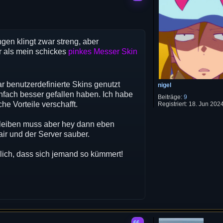
ngen klingt zwar streng, aber
er als mein schickes
pinkes Messer Skin
ar benutzerdefinierte Skins genutzt
nigel
infach besser gefallen haben. Ich habe
Beiträge:
9
he Vorteile verschafft.
Registriert:
18. Jun 2024
 bleiben muss aber hey dann eben
air und der Server sauber.
dlich, dass sich jemand so kümmert!