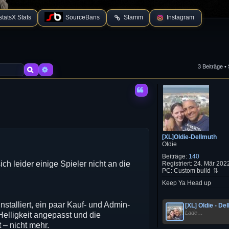
tatsX Stats
SourceBans
Stamm
Instagram
3 Beiträge •
Suche
Erweiterte Suche
[XL]Oldie-Dellmuth
Oldie
Beiträge:
140
ich leider einige Spieler nicht an die
Registriert:
24. Mär 2022
PC:
Custom build
Keep Ya Head up
nstalliert, ein paar Kauf- und Admin-
[XL] Oldie - De
Lade…
elligkeit angepasst und die
 – nicht mehr.