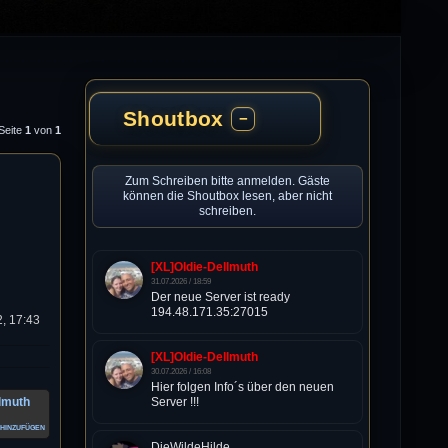
Shoutbox
−
 Seite
1
von
1
Zum Schreiben bitte anmelden. Gäste
können die Shoutbox lesen, aber nicht
schreiben.
[XL]Oldie-Dellmuth
31.07.2026 / 18:59
Der neue Server ist ready
194.48.171.35:27015
, 17:43
[XL]Oldie-Dellmuth
30.07.2026 / 16:08
Hier folgen Info´s über den neuen
llmuth
Server !!!
hinzufügen
DieWildeHilde