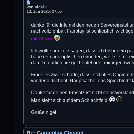
B
e
von
nigel
»
i
13. Jun 2025, 17:55
t
r
danke für die Info mit den neuen Servereinstellu
a
g
nachvollziehbar. Fairplay ist schließlich wichtig
mit Glitzer
Ich wollte nur kurz sagen, dass ich bisher ein pa
habe rein aus optischen Gründen, weil sie mir e
damit natürlich nie gecheatet oder mir irgendwelc
Finde es zwar schade, dass jetzt alles Original
wieder oldschool. Hauptsache, das Spiel bleibt f
Danke für deinen Einsatz ist nicht selbstverstän
Man sieht sich auf dem Schlachtfeld
Grüße nigel
Re: Gameplay Cheater