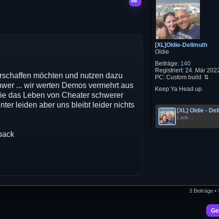
[XL]Oldie-Dellmuth
Oldie
Beiträge:
140
Registriert:
24. Mär 2022
verschaffen möchten und nutzen dazu
PC:
Custom build
wer ... wir werten Demos vermehrt aus
Keep Ya Head up
 die das Leben von Cheater schwerer
r leiden aber uns bleibt leider nichts
[XL] Oldie - De
Lade…
back
3 Beiträge •
Ge