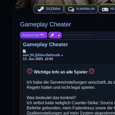
[XL]Oldies
ts.xloldies.de
HLs
Gameplay Cheater
Antworten
Gameplay Cheater
B
e
von
[XL]Oldie-Dellmuth
»
i
13. Jun 2025, 12:04
t
r
a
Wichtige Info an alle Spieler
g
Ich habe die Servereinstellungen verschärft, da s
Regeln halten und nicht legal spielen.
Was bedeutet das konkret?
Ich selbst habe lediglich Counter-Strike: Source i
Befehle gebunden, mein Fadenkreuz sowie die H
Grafikeinstellungen auf mein System abgestimmt