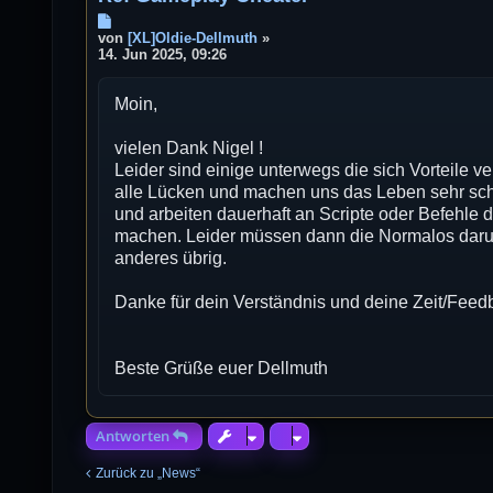
B
e
von
[XL]Oldie-Dellmuth
»
i
14. Jun 2025, 09:26
t
r
Moin,
a
g
vielen Dank Nigel !
Leider sind einige unterwegs die sich Vorteile 
alle Lücken und machen uns das Leben sehr sch
und arbeiten dauerhaft an Scripte oder Befehle
machen. Leider müssen dann die Normalos darunte
anderes übrig.
Danke für dein Verständnis und deine Zeit/Feed
Beste Grüße euer Dellmuth
Antworten
Zurück zu „News“