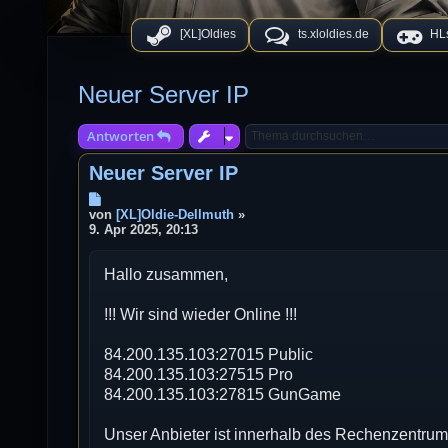
[XL]Oldies
ts.xloldies.de
HLs
Neuer Server IP
Antworten
Neuer Server IP
B
e
von
[XL]Oldie-Dellmuth
»
i
9. Apr 2025, 20:13
t
r
Hallo zusammen,
a
g
!!! Wir sind wieder Online !!!
84.200.135.103:27015 Public
84.200.135.103:27515 Pro
84.200.135.103:27815 GunGame
Unser Anbieter ist innerhalb des Rechenzentru