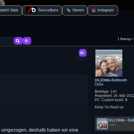
tatsX Stats
SourceBans
Stamm
Instagram
1 Beitrag •
Suche
Erweiterte Suche
[XL]Oldie-Dellmuth
Oldie
Beiträge:
140
Registriert:
24. Mär 2022
PC:
Custom build
Keep Ya Head up
[XL] Oldie - De
Lade…
m umgezogen, deshalb haben wir eine