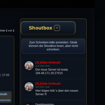
Shoutbox
−
 Seite
1
von
1
Zum Schreiben bitte anmelden. Gäste
können die Shoutbox lesen, aber nicht
schreiben.
[XL]Oldie-Dellmuth
31.07.2026 / 18:59
Der neue Server ist ready
194.48.171.35:27015
, 17:43
[XL]Oldie-Dellmuth
30.07.2026 / 16:08
Hier folgen Info´s über den neuen
llmuth
Server !!!
hinzufügen
DieWildeHilde