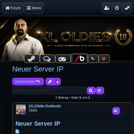
Forum
Menü
Neuer Server IP
Antworten
Suche
Erweiterte Suche
1 Beitrag • Seite
1
von
1
[XL]Oldie-Dellmuth
Oldie
Neuer Server IP
B