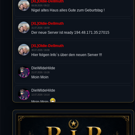
[XL]Oldie-Dellmuth
08.08.2026 / 09:22
Nigel altes Haus alles Gute zum Geburtstag !
[XL]Oldie-Dellmuth
31.07.2026 / 18:59
Der neue Server ist ready 194.48.171.35:27015
[XL]Oldie-Dellmuth
30.07.2026 / 16:08
Hier folgen Info´s über den neuen Server !!!
DieWildeHilde
21.07.2026 / 10:28
Moin Moin
DieWildeHilde
12.07.2026 / 14:14
Moin Moin
Tommy
10.07.2026 / 22:25
von chickpea^^