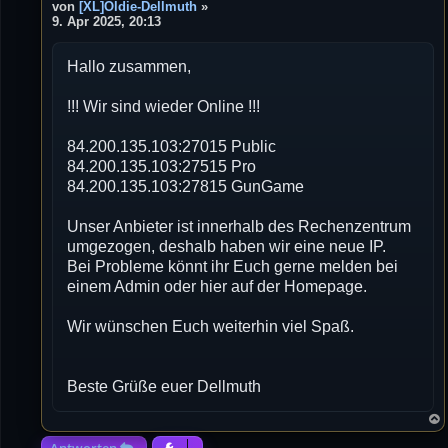
e
von
[XL]Oldie-Dellmuth
»
i
9. Apr 2025, 20:13
t
r
Hallo zusammen,
a
g
!!! Wir sind wieder Online !!!
84.200.135.103:27015 Public
84.200.135.103:27515 Pro
84.200.135.103:27815 GunGame
Unser Anbieter ist innerhalb des Rechenzentrum
umgezogen, deshalb haben wir eine neue IP.
Bei Probleme könnt ihr Euch gerne melden bei
einem Admin oder hier auf der Homepage.
Wir wünschen Euch weiterhin viel Spaß.
Beste Grüße euer Dellmuth
Antworten