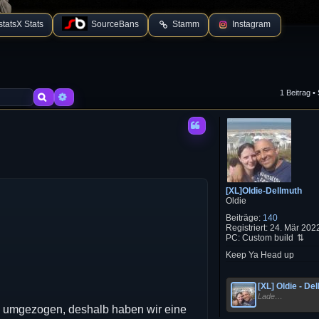
tatsX Stats
SourceBans
Stamm
Instagram
1 Beitrag •
Suche
Erweiterte Suche
[XL]Oldie-Dellmuth
Oldie
Beiträge:
140
Registriert:
24. Mär 2022
PC:
Custom build
Keep Ya Head up
[XL] Oldie - De
Lade…
m umgezogen, deshalb haben wir eine