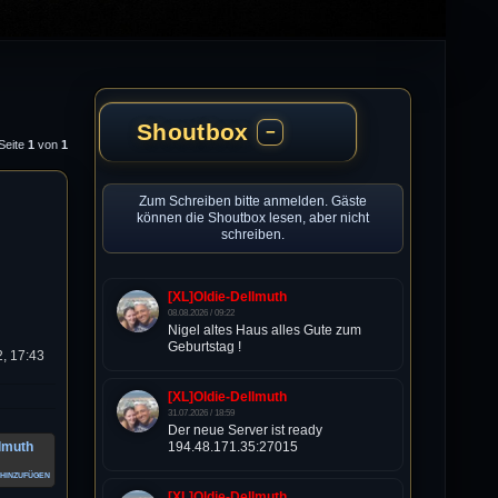
Shoutbox
−
 Seite
1
von
1
Zum Schreiben bitte anmelden. Gäste
können die Shoutbox lesen, aber nicht
schreiben.
[XL]Oldie-Dellmuth
08.08.2026 / 09:22
Nigel altes Haus alles Gute zum
Geburtstag !
, 17:43
[XL]Oldie-Dellmuth
31.07.2026 / 18:59
Der neue Server ist ready
llmuth
194.48.171.35:27015
hinzufügen
[XL]Oldie-Dellmuth