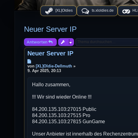
[XL]Oldies
ts.xloldies.de
HLs
Neuer Server IP
Antworten
Neuer Server IP
B
e
von
[XL]Oldie-Dellmuth
»
i
9. Apr 2025, 20:13
t
r
Hallo zusammen,
a
g
!!! Wir sind wieder Online !!!
84.200.135.103:27015 Public
84.200.135.103:27515 Pro
84.200.135.103:27815 GunGame
Unser Anbieter ist innerhalb des Rechenzentru