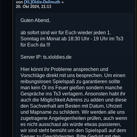
e
von
[XL]Oldie-Dellmuth
»
i
20. Okt 2024, 21:13
t
r
Guten Abend,
a
g
ab sofort sind wir für Euch wieder jeden 1.
Sonntag im Monat ab 18:30 Uhr - 19 Uhr im Ts3
für Euch da !!!
Server IP: ts.xloldies.de
Hier könnt ihr Probleme ansprechen und
Vorschläge direkt mit uns besprechen. Um einen
reibungslosen Spielspaß zu garantieren sollte
man kein Öl ins Feuer gießen sondern manche
Gespräche ins Ts3 verlagern. Ansonsten habt ihr
auch die Möglichkeit Admins zu adden und diese
den Sachverhalt am Besten mit Datum, Uhrzeit
und Mapname zu schildern. Wir werden alle uns
zugetragene Angelegenheiten prüfen, auch wenn
es nicht ausschaut als würde etwas passieren,
wir sind steht bemüht um den Spielspaß auf dem
Server zu Gewährleisten. Bitte Geduld mit den