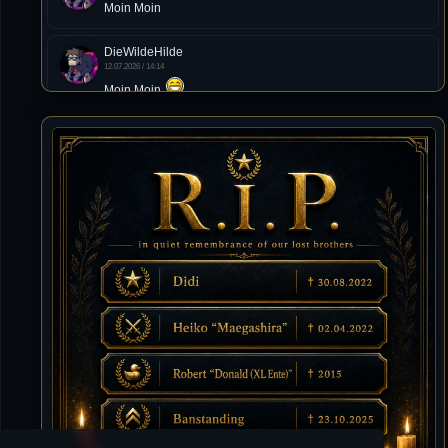
Moin Moin
DieWildeHilde
12.07.2026 / 14:14
Moin Moin
Tommy
10.07.2026 / 22:25
von chickpea^^
Tommy
10.07.2026 / 22:25
Letzte Aktivität:
27. Dez 2023, 22:48
DieWildeHilde
10.07.2026 / 12:48
Happy Birthday Chickpea
DieWildeHilde
10.07.2026 / 10:08
Hallo meine Lieben!