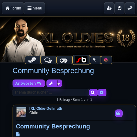
Forum
Menü
Community Besprechung
Antworten
Suche
Erweiterte Suche
1 Beitrag • Seite
1
von
1
[XL]Oldie-Dellmuth
Oldie
Community Besprechung
B