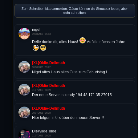
Zum Schreiben bitte anmelden. Gäste können die Shoutbox lesen, aber
nicht schreiben.
nigel
09.08.2026 / 15:53
Delle danke dir, altes Haus!
Auf die nächsten Jahre!
[XL]Oldie-Dellmuth
08.08.2026 / 09:22
Nigel altes Haus alles Gute zum Geburtstag !
[XL]Oldie-Dellmuth
31.07.2026 / 18:59
Der neue Server ist ready 194.48.171.35:27015
[XL]Oldie-Dellmuth
30.07.2026 / 16:08
Hier folgen Info´s über den neuen Server !!!
DieWildeHilde
21.07.2026 / 10:28