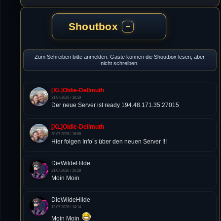
Shoutbox
−
Zum Schreiben bitte anmelden. Gäste können die Shoutbox lesen, aber
nicht schreiben.
[XL]Oldie-Dellmuth
31.07.2026 / 18:59
Der neue Server ist ready 194.48.171.35:27015
[XL]Oldie-Dellmuth
30.07.2026 / 16:08
Hier folgen Info´s über den neuen Server !!!
DieWildeHilde
21.07.2026 / 10:28
Moin Moin
DieWildeHilde
12.07.2026 / 14:14
Moin Moin