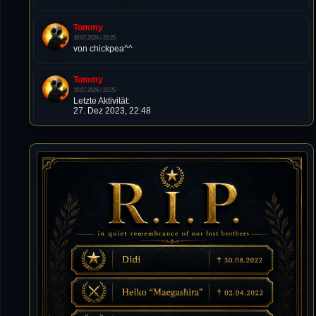
Tommy
10.07.2026 / 22:25
von chickpea^^
Tommy
10.07.2026 / 22:25
Letzte Aktivität:
27. Dez 2023, 22:48
DieWildeHilde
10.07.2026 / 12:48
Happy Birthday Chickpea
DieWildeHilde
10.07.2026 / 10:08
Hallo meine Lieben!
Isimiyaki
10.07.2026 / 00:34
Alles gute chickpea
Mojochilla