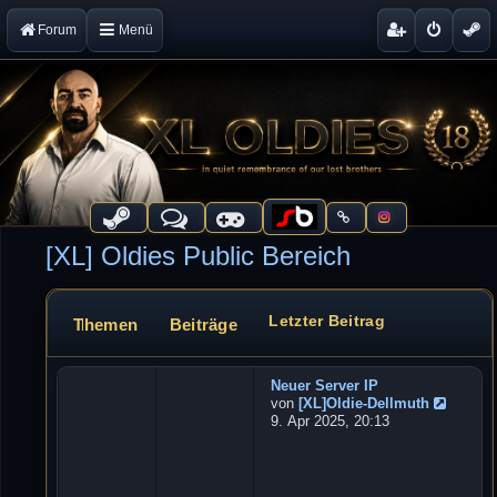
Forum
Menü
[XL] Oldies Public Bereich
Letzter Beitrag
Themen
Beiträge
Forum
Neuer Server IP
W
von
[XL]Oldie-Dellmuth
e
N
9. Apr 2025, 20:13
b
e
u
s
e
e
s