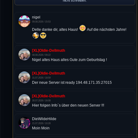
nicht schreiben.
nigel
09.08.2026 / 15:53
Delle danke dir, altes Haus!
Auf die nächsten Jahre!
[XL]Oldie-Dellmuth
08.08.2026 / 09:22
Nigel altes Haus alles Gute zum Geburtstag !
[XL]Oldie-Dellmuth
31.07.2026 / 18:59
Der neue Server ist ready 194.48.171.35:27015
[XL]Oldie-Dellmuth
30.07.2026 / 16:08
Hier folgen Info´s über den neuen Server !!!
DieWildeHilde
21.07.2026 / 10:28
Moin Moin