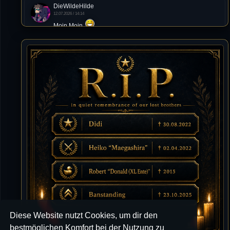
DieWildeHilde
12.07.2026 / 14:14
Moin Moin
Tommy
10.07.2026 / 22:25
von chickpea^^
Tommy
10.07.2026 / 22:25
Letzte Aktivität:
27. Dez 2023, 22:48
DieWildeHilde
10.07.2026 / 12:48
Happy Birthday Chickpea
DieWildeHilde
10.07.2026 / 10:08
Hallo meine Lieben!
Diese Website nutzt Cookies, um dir den
Isimiyaki
10.07.2026 / 00:34
bestmöglichen Komfort bei der Nutzung zu