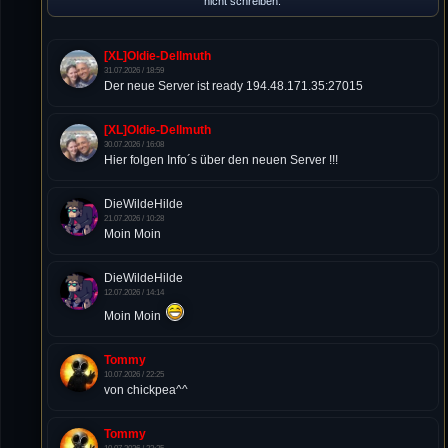
nicht schreiben.
[XL]Oldie-Dellmuth
31.07.2026 / 18:59
Der neue Server ist ready 194.48.171.35:27015
[XL]Oldie-Dellmuth
30.07.2026 / 16:08
Hier folgen Info´s über den neuen Server !!!
DieWildeHilde
21.07.2026 / 10:28
Moin Moin
DieWildeHilde
12.07.2026 / 14:14
Moin Moin
Tommy
10.07.2026 / 22:25
von chickpea^^
Tommy