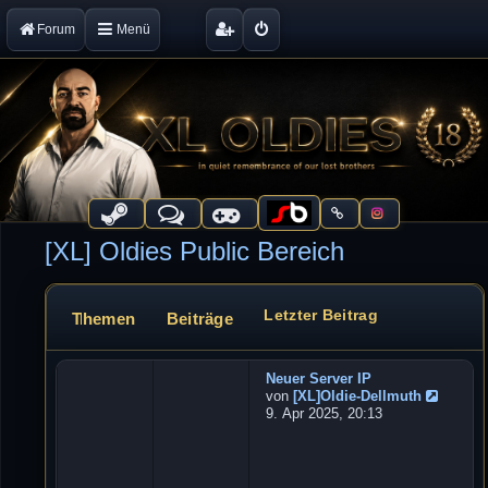
Forum
Menü
[XL] Oldies Public Bereich
Letzter Beitrag
Themen
Beiträge
Forum
Neuer Server IP
W
von
[XL]Oldie-Dellmuth
e
N
9. Apr 2025, 20:13
b
e
u
s
e
e
s