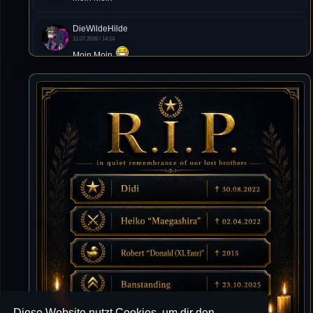
DieWildeHilde
12.07.2026 / 14:14
Moin Moin
Tommy
10.07.2026 / 22:25
von chickpea^^
Tommy
10.07.2026 / 22:25
Letzte Aktivität:
27. Dez 2023, 22:48
DieWildeHilde
10.07.2026 / 12:48
Happy Birthday Chickpea
DieWildeHilde
10.07.2026 / 10:08
Hallo meine Lieben!
Diese Website nutzt Cookies, um dir den