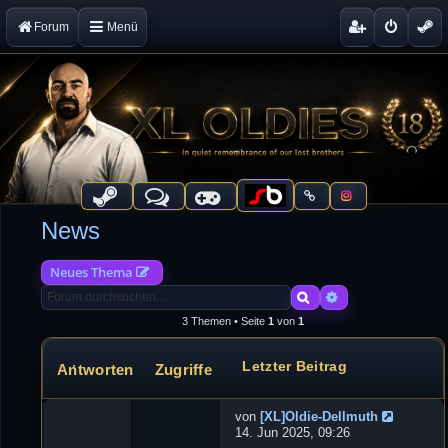
Forum
Menü
News
Neues Thema
Suche
Erweiterte Suche
3 Themen • Seite
1
von
1
Letzter Beitrag
Antworten
Zugriffe
Themen
von
[XL]Oldie-Dellmuth
G
14. Jun 2025, 09:26
a