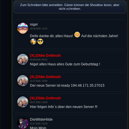
Zum Schreiben bitte anmelden. Gäste können die Shoutbox lesen, aber
nicht schreiben.
nigel
09.08.2026 / 15:53
Delle danke dir, altes Haus!
Auf die nächsten Jahre!
[XL]Oldie-Dellmuth
08.08.2026 / 09:22
Nigel altes Haus alles Gute zum Geburtstag !
[XL]Oldie-Dellmuth
31.07.2026 / 18:59
Der neue Server ist ready 194.48.171.35:27015
[XL]Oldie-Dellmuth
30.07.2026 / 16:08
Hier folgen Info´s über den neuen Server !!!
DieWildeHilde
21.07.2026 / 10:28
Moin Moin