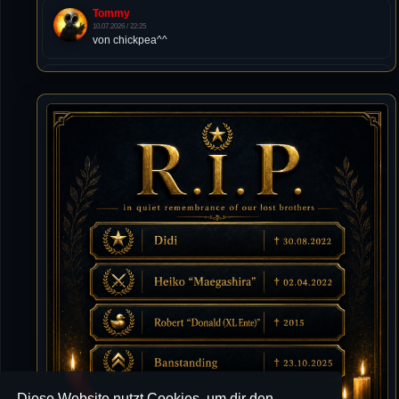
Tommy
10.07.2026 / 22:25
von chickpea^^
Tommy
10.07.2026 / 22:25
Letzte Aktivität:
27. Dez 2023, 22:48
DieWildeHilde
10.07.2026 / 12:48
Happy Birthday Chickpea
DieWildeHilde
10.07.2026 / 10:08
Hallo meine Lieben!
Isimiyaki
10.07.2026 / 00:34
Alles gute chickpea
Mojochilla
02.07.2026 / 15:53
Diese Website nutzt Cookies, um dir den