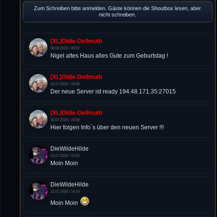
Zum Schreiben bitte anmelden. Gäste können die Shoutbox lesen, aber
nicht schreiben.
[XL]Oldie-Dellmuth
08.08.2026 / 09:22
Nigel altes Haus alles Gute zum Geburtstag !
[XL]Oldie-Dellmuth
31.07.2026 / 18:59
Der neue Server ist ready 194.48.171.35:27015
[XL]Oldie-Dellmuth
30.07.2026 / 16:08
Hier folgen Info´s über den neuen Server !!!
DieWildeHilde
21.07.2026 / 10:28
Moin Moin
DieWildeHilde
12.07.2026 / 14:14
Moin Moin