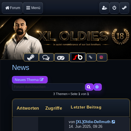
Forum
Menü
News
Neues Thema
Suche
Erweiterte Suche
3 Themen • Seite
1
von
1
Letzter Beitrag
Antworten
Zugriffe
Themen
von
[XL]Oldie-Dellmuth
G
14. Jun 2025, 09:26
a