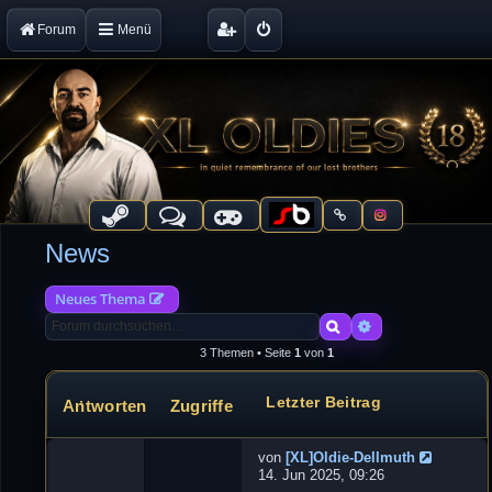
Forum
Menü
News
Neues Thema
Suche
Erweiterte Suche
3 Themen • Seite
1
von
1
Letzter Beitrag
Antworten
Zugriffe
Themen
von
[XL]Oldie-Dellmuth
G
14. Jun 2025, 09:26
a