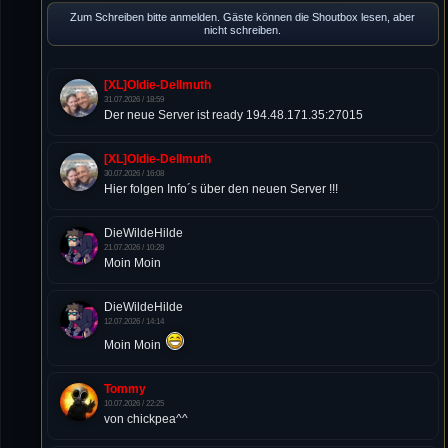
Zum Schreiben bitte anmelden. Gäste können die Shoutbox lesen, aber
nicht schreiben.
[XL]Oldie-Dellmuth
31.07.2026 / 18:59
Der neue Server ist ready 194.48.171.35:27015
[XL]Oldie-Dellmuth
30.07.2026 / 16:08
Hier folgen Info´s über den neuen Server !!!
DieWildeHilde
21.07.2026 / 10:28
Moin Moin
DieWildeHilde
12.07.2026 / 14:14
Moin Moin
Tommy
10.07.2026 / 22:25
von chickpea^^