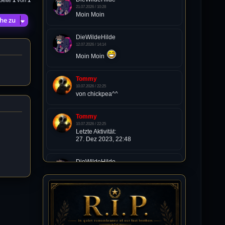
21.07.2026 / 10:28
Moin Moin
he zu
DieWildeHilde
12.07.2026 / 14:14
Moin Moin
Tommy
10.07.2026 / 22:25
von chickpea^^
Tommy
10.07.2026 / 22:25
Letzte Aktivität:
27. Dez 2023, 22:48
DieWildeHilde
10.07.2026 / 12:48
Happy Birthday Chickpea
DieWildeHilde
10.07.2026 / 10:08
Hallo meine Lieben!