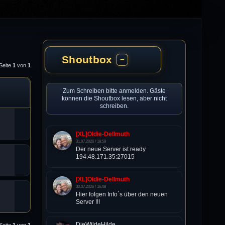
Shoutbox
−
Seite
1
von
1
Zum Schreiben bitte anmelden. Gäste
können die Shoutbox lesen, aber nicht
schreiben.
[XL]Oldie-Dellmuth
31.07.2026 / 18:59
Der neue Server ist ready
194.48.171.35:27015
[XL]Oldie-Dellmuth
30.07.2026 / 16:08
Hier folgen Info´s über den neuen
Server !!!
DieWildeHilde
Seite
1
von
1