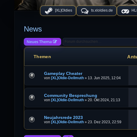
[XL]Oldies
ts.xloldies.de
HLs
News
Neues Thema
Ant
Themen
Gameplay Cheater
von
[XL]Oldie-Dellmuth
»
13. Jun 2025, 12:04
Community Besprechung
von
[XL]Oldie-Dellmuth
»
20. Okt 2024, 21:13
Neujahrsrede 2023
von
[XL]Oldie-Dellmuth
»
23. Dez 2023, 22:59