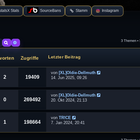
tatsX Stats
SourceBans
Stamm
Instagram
3 Themen • 
Suche
Erweiterte Suche
Letzter Beitrag
worten
Zugriffe
von
[XL]Oldie-Dellmuth
2
19409
14. Jun 2025, 09:26
von
[XL]Oldie-Dellmuth
0
269492
20. Okt 2024, 21:13
von
TR!CE
1
198664
7. Jan 2024, 20:41
3 Themen • 