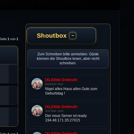
Shoutbox
−
Seite
1
von
1
Zum Schreiben bitte anmelden. Gäste
können die Shoutbox lesen, aber nicht
schreiben.
[XL]Oldie-Dellmuth
08.08.2026 / 09:22
Nigel altes Haus alles Gute zum
Geburtstag !
[XL]Oldie-Dellmuth
31.07.2026 / 18:59
Der neue Server ist ready
194.48.171.35:27015
[XL]Oldie-Dellmuth
Seite
1
von
1