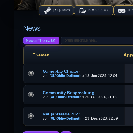
[XL]Oldies
ts.xloldies.de
HLs
News
Neues Thema
Ant
Themen
Gameplay Cheater
von
[XL]Oldie-Dellmuth
»
13. Jun 2025, 12:04
Community Besprechung
von
[XL]Oldie-Dellmuth
»
20. Okt 2024, 21:13
Neujahrsrede 2023
von
[XL]Oldie-Dellmuth
»
23. Dez 2023, 22:59