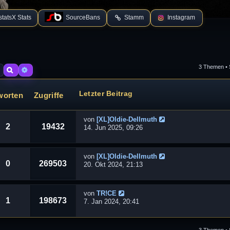
tatsX Stats
SourceBans
Stamm
Instagram
3 Themen • 
Suche
Erweiterte Suche
Letzter Beitrag
worten
Zugriffe
von
[XL]Oldie-Dellmuth
2
19432
14. Jun 2025, 09:26
von
[XL]Oldie-Dellmuth
0
269503
20. Okt 2024, 21:13
von
TR!CE
1
198673
7. Jan 2024, 20:41
3 Themen • 