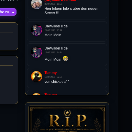
30.07.2026 / 16:08
Hier folgen Info´s über den neuen
he zu
Server !!!
DieWildeHilde
21.07.2026 / 10:28
Moin Moin
DieWildeHilde
12.07.2026 / 14:14
Moin Moin
Tommy
10.07.2026 / 22:25
von chickpea^^
Tommy
10.07.2026 / 22:25
Letzte Aktivität:
27. Dez 2023, 22:48
DieWildeHilde
10.07.2026 / 12:48