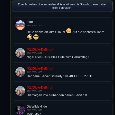
Zum Schreiben bitte anmelden. Gäste können die Shoutbox lesen, aber
nicht schreiben.
nigel
09.08.2026 / 15:53
Delle danke dir, altes Haus!
Auf die nächsten Jahre!
[XL]Oldie-Dellmuth
08.08.2026 / 09:22
Nigel altes Haus alles Gute zum Geburtstag !
[XL]Oldie-Dellmuth
31.07.2026 / 18:59
Der neue Server ist ready 194.48.171.35:27015
[XL]Oldie-Dellmuth
30.07.2026 / 16:08
Hier folgen Info´s über den neuen Server !!!
DieWildeHilde
21.07.2026 / 10:28
Moin Moin