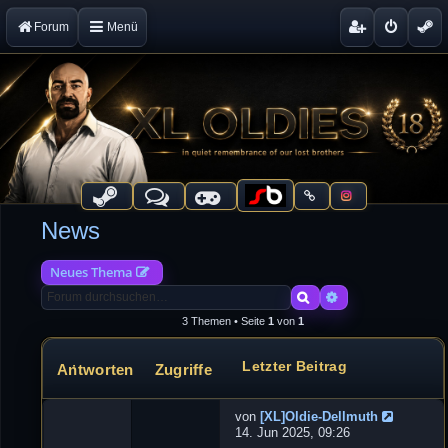
Forum
Menü
News
Neues Thema
Suche
Erweiterte Suche
3 Themen • Seite
1
von
1
Letzter Beitrag
Antworten
Zugriffe
Themen
von
[XL]Oldie-Dellmuth
G
14. Jun 2025, 09:26
a