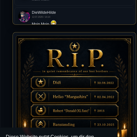
DieWildeHilde
12.07.2026 / 14:14
Moin Moin
Tommy
10.07.2026 / 22:25
von chickpea^^
Tommy
10.07.2026 / 22:25
Letzte Aktivität:
27. Dez 2023, 22:48
DieWildeHilde
10.07.2026 / 12:48
Happy Birthday Chickpea
DieWildeHilde
10.07.2026 / 10:08
Hallo meine Lieben!
Diese Website nutzt Cookies, um dir den