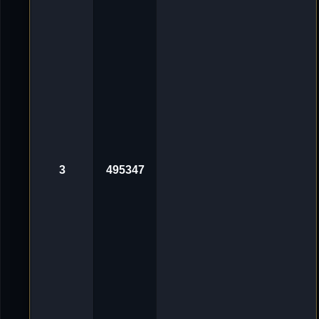
g
v
o
n
'
D
e
L
u
X
e
_
ツ
«
3
0
.
3
495347
O
k
t
2
0
2
4
,
1
0
:
0
1
A
v
n
o