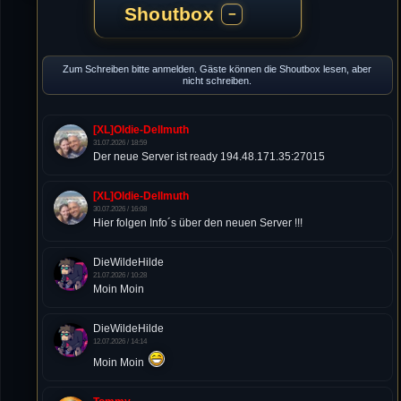
Shoutbox
−
Zum Schreiben bitte anmelden. Gäste können die Shoutbox lesen, aber
nicht schreiben.
[XL]Oldie-Dellmuth
31.07.2026 / 18:59
Der neue Server ist ready 194.48.171.35:27015
[XL]Oldie-Dellmuth
30.07.2026 / 16:08
Hier folgen Info´s über den neuen Server !!!
DieWildeHilde
21.07.2026 / 10:28
Moin Moin
DieWildeHilde
12.07.2026 / 14:14
Moin Moin