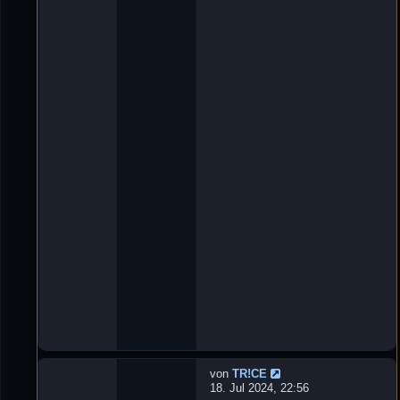
t
n
w
'
o
D
r
e
t
L
e
u
n
X
:
e
3
_
ツ
»
2
9
.
O
k
t
2
0
2
4
,
1
8
:
5
8
von
TR!CE
N
18. Jul 2024, 22:56
e