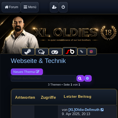
Forum
Menü
Webseite & Technik
Neues Thema
Suche
Erweiterte Suche
3 Themen • Seite
1
von
1
Letzter Beitrag
Antworten
Zugriffe
Themen
von
[XL]Oldie-Dellmuth
N
9. Apr 2025, 20:13
e