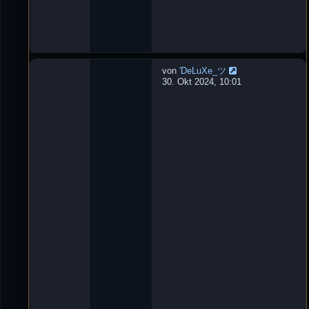
0
:
1
3
von
'DeLuXe_ツ
W
30. Okt 2024, 10:01
u
r
f
m
e
s
s
e
r
L
e
t
z
t
e
r
B
e
i
t
r
a