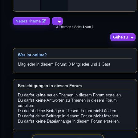
4
2
Neues Thema
3 Themen • Seite
1
von
1
Gehe zu
Wer ist online?
Mitglieder in diesem Forum: 0 Mitglieder und 1 Gast
Berechtigungen in diesem Forum
Du darfst
keine
neuen Themen in diesem Forum erstellen.
Du darfst
keine
Antworten zu Themen in diesem Forum
erstellen.
Du darfst deine Beiträge in diesem Forum
nicht
ändern.
Du darfst deine Beiträge in diesem Forum
nicht
löschen.
Du darfst
keine
Dateianhänge in diesem Forum erstellen.