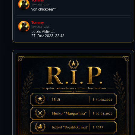
Tommy
10.07.2026 / 22:25
von chickpea^^
Tommy
10.07.2026 / 22:25
Letzte Aktivität:
27. Dez 2023, 22:48
DieWildeHilde
10.07.2026 / 12:48
Happy Birthday Chickpea
DieWildeHilde
10.07.2026 / 10:08
Hallo meine Lieben!
Isimiyaki
10.07.2026 / 00:34
Alles gute chickpea
Mojochilla
02.07.2026 / 15:53