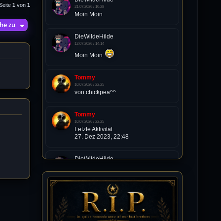
Seite
1
von
1
21.07.2026 / 10:28
Moin Moin
he zu
DieWildeHilde
12.07.2026 / 14:14
Moin Moin
Tommy
10.07.2026 / 22:25
von chickpea^^
Tommy
10.07.2026 / 22:25
Letzte Aktivität:
27. Dez 2023, 22:48
DieWildeHilde
10.07.2026 / 12:48
Happy Birthday Chickpea
DieWildeHilde
10.07.2026 / 10:08
Hallo meine Lieben!