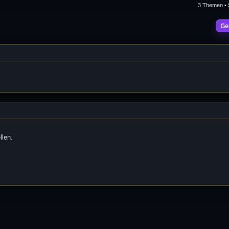
3 Themen • 
Ge
llen.