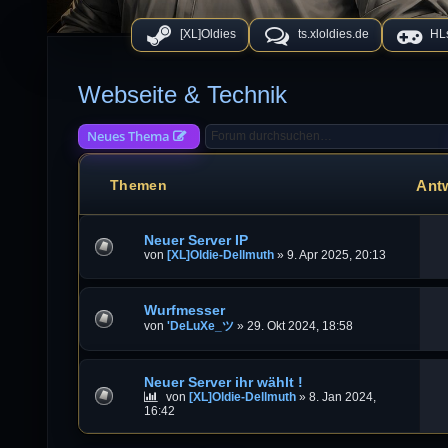
[XL]Oldies
ts.xloldies.de
HLs
Webseite & Technik
Neues Thema
Ant
Themen
Neuer Server IP
von
[XL]Oldie-Dellmuth
»
9. Apr 2025, 20:13
Wurfmesser
von
'DeLuXe_ツ
»
29. Okt 2024, 18:58
Neuer Server ihr wählt !
von
[XL]Oldie-Dellmuth
»
8. Jan 2024,
16:42