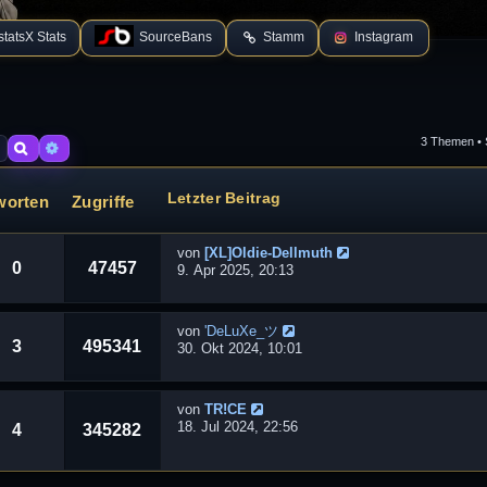
tatsX Stats
SourceBans
Stamm
Instagram
3 Themen • 
Suche
Erweiterte Suche
Letzter Beitrag
worten
Zugriffe
von
[XL]Oldie-Dellmuth
0
47457
9. Apr 2025, 20:13
von
'DeLuXe_ツ
3
495341
30. Okt 2024, 10:01
von
TR!CE
18. Jul 2024, 22:56
4
345282