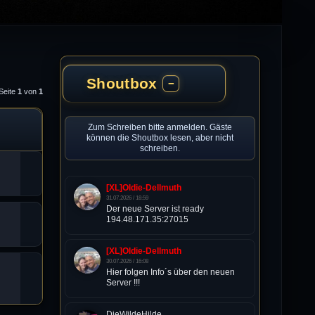
Shoutbox
−
Seite
1
von
1
Zum Schreiben bitte anmelden. Gäste
können die Shoutbox lesen, aber nicht
schreiben.
[XL]Oldie-Dellmuth
31.07.2026 / 18:59
Der neue Server ist ready
194.48.171.35:27015
[XL]Oldie-Dellmuth
30.07.2026 / 16:08
Hier folgen Info´s über den neuen
Server !!!
DieWildeHilde