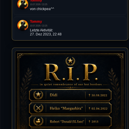
Tommy
10.07.2026 / 22:25
von chickpea^^
Tommy
10.07.2026 / 22:25
Letzte Aktivität:
27. Dez 2023, 22:48
DieWildeHilde
10.07.2026 / 12:48
Happy Birthday Chickpea
DieWildeHilde
10.07.2026 / 10:08
Hallo meine Lieben!
Isimiyaki
10.07.2026 / 00:34
Alles gute chickpea
Mojochilla
02.07.2026 / 15:53