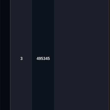
g
v
o
n
'
D
e
L
u
X
e
_
ツ
«
3
0
.
3
495345
O
k
t
2
0
2
4
,
1
0
:
0
1
A
v
n
o