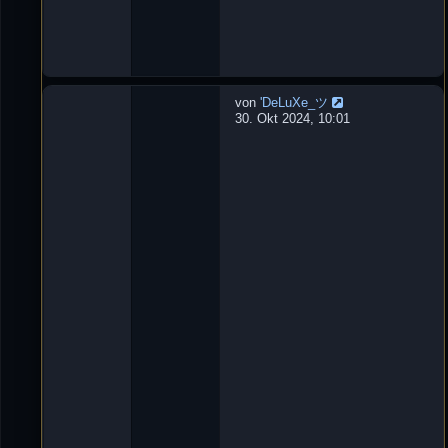
0
:
1
3
von
'DeLuXe_ツ
W
30. Okt 2024, 10:01
u
r
f
m
e
s
s
e
r
L
e
t
z
t
e
r
B
e
i
t
r
a