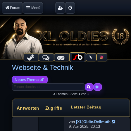
Forum
Menü
Webseite & Technik
Neues Thema
Suche
Erweiterte Suche
3 Themen • Seite
1
von
1
Letzter Beitrag
Antworten
Zugriffe
Themen
von
[XL]Oldie-Dellmuth
N
9. Apr 2025, 20:13
e