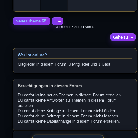
4
2
Neues Thema
3 Themen • Seite
1
von
1
Gehe zu
Wer ist online?
Mitglieder in diesem Forum: 0 Mitglieder und 1 Gast
Berechtigungen in diesem Forum
Du darfst
keine
neuen Themen in diesem Forum erstellen.
Du darfst
keine
Antworten zu Themen in diesem Forum
erstellen.
Du darfst deine Beiträge in diesem Forum
nicht
ändern.
Du darfst deine Beiträge in diesem Forum
nicht
löschen.
Du darfst
keine
Dateianhänge in diesem Forum erstellen.