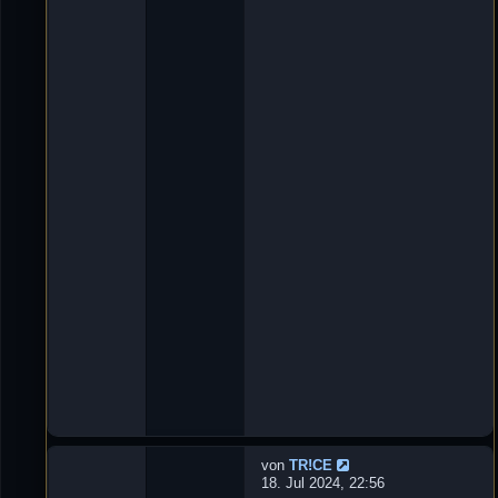
t
n
w
'
o
D
r
e
t
L
e
u
n
X
:
e
3
_
ツ
»
2
9
.
O
k
t
2
0
2
4
,
1
8
:
5
8
von
TR!CE
N
18. Jul 2024, 22:56
e