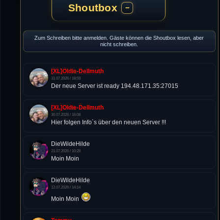
Shoutbox
−
Zum Schreiben bitte anmelden. Gäste können die Shoutbox lesen, aber
nicht schreiben.
[XL]Oldie-Dellmuth
31.07.2026 / 18:59
Der neue Server ist ready 194.48.171.35:27015
[XL]Oldie-Dellmuth
30.07.2026 / 16:08
Hier folgen Info´s über den neuen Server !!!
DieWildeHilde
21.07.2026 / 10:28
Moin Moin
DieWildeHilde
12.07.2026 / 14:14
Moin Moin