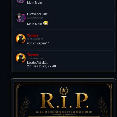
Moin Moin
DieWildeHilde
12.07.2026 / 14:14
Moin Moin
Tommy
10.07.2026 / 22:25
von chickpea^^
Tommy
10.07.2026 / 22:25
Letzte Aktivität:
27. Dez 2023, 22:48
DieWildeHilde
10.07.2026 / 12:48
Happy Birthday Chickpea
DieWildeHilde
10.07.2026 / 10:08
Hallo meine Lieben!