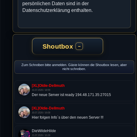
persönlichen Daten sind in der
Datenschutzerklärung enthalten.
Shoutbox
−
Zum Schreiben bitte anmelden. Gäste können die Shoutbox lesen, aber
nicht schreiben.
[XL]Oldie-Dellmuth
31.07.2026 / 18:59
Der neue Server ist ready 194.48.171.35:27015
[XL]Oldie-Dellmuth
30.07.2026 / 16:08
Hier folgen Info´s über den neuen Server !!!
DieWildeHilde
21.07.2026 / 10:28