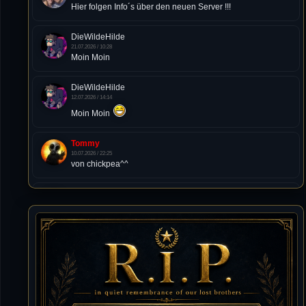
Hier folgen Info´s über den neuen Server !!!
DieWildeHilde
21.07.2026 / 10:28
Moin Moin
DieWildeHilde
12.07.2026 / 14:14
Moin Moin
Tommy
10.07.2026 / 22:25
von chickpea^^
Tommy
10.07.2026 / 22:25
Letzte Aktivität:
27. Dez 2023, 22:48
DieWildeHilde
10.07.2026 / 12:48
Happy Birthday Chickpea