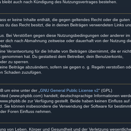
a bleibt auch nach Kündigung des Nutzungsvertrages bestehen.
dass er keine Inhalte enthält, die gegen geltendes Recht oder die guten
ass du das Recht besitzt, die in deinen Beiträgen verwendeten Links un
aus. Bei Verstößen gegen diese Nutzungsbedingungen oder anderer im
iber dich nach Abmahnung zeitweise oder dauerhaft von der Nutzung di
teilen.
ne Verantwortung für die Inhalte von Beiträgen übernimmt, die er nich
tnis genommen hat. Du gestattest dem Betreiber, dein Benutzerkonto,
oder zu sperren.
deine Beiträge abzuändern, sofern sie gegen o. g. Regeln verstoßen od
ten Schaden zuzufügen.
B um eine unter der „
GNU General Public License v2
“ (GPL)
imited (www.phpbb.com) handelt; deutschsprachige Informationen werd
ww.phpbb.de zur Verfügung gestellt. Beide haben keinen Einfluss auf 
rd. Sie können insbesondere die Verwendung der Software für bestimm
mder Foren Einfluss nehmen.
zung von Leben, Körper und Gesundheit und der Verletzung wesentliche