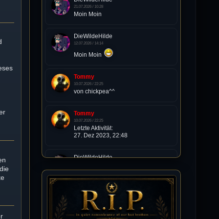
21.07.2026 / 10:28
Moin Moin
DieWildeHilde
d
12.07.2026 / 14:14
Moin Moin
eses
Tommy
10.07.2026 / 22:25
t
von chickpea^^
er
Tommy
10.07.2026 / 22:25
Letzte Aktivität:
27. Dez 2023, 22:48
DieWildeHilde
en
10.07.2026 / 12:48
die
Happy Birthday Chickpea
te
DieWildeHilde
10.07.2026 / 10:08
r
Hallo meine Lieben!