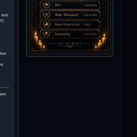
Isimiyaki
n aus
10.07.2026 / 00:34
n)
Alles gute chickpea
Mojochilla
02.07.2026 / 15:53
Was geht aaaaaaaaaaaab
Dies
es
[XL]Oldie-Dellmuth
01.07.2026 / 14:09
Wartungsarbeiten zwischen 12 - 13
Uhr am Freitag !!!
 dem
]λτ™[-Μεмрђїی-]
14.06.2026 / 14:11
sieht richtig gut aus
[XL]Oldie-Dellmuth
14.06.2026 / 00:29
Soweit ist die HP fertig für heute