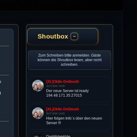
Shoutbox
−
Zum Schreiben bitte anmelden. Gäste
können die Shoutbox lesen, aber nicht
schreiben.
s
[XL]Oldie-Dellmuth
31.07.2026 / 18:59
Der neue Server ist ready
g
194.48.171.35:27015
[XL]Oldie-Dellmuth
30.07.2026 / 16:08
Hier folgen Info´s über den neuen
Server !!!
DieWildeHilde