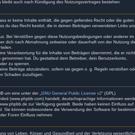
a bleibt auch nach Kündigung des Nutzungsvertrages bestehen.
dass er keine Inhalte enthält, die gegen geltendes Recht oder die guten
ass du das Recht besitzt, die in deinen Beiträgen verwendeten Links un
aus. Bei Verstößen gegen diese Nutzungsbedingungen oder anderer im
iber dich nach Abmahnung zeitweise oder dauerhaft von der Nutzung di
teilen.
ne Verantwortung für die Inhalte von Beiträgen übernimmt, die er nich
tnis genommen hat. Du gestattest dem Betreiber, dein Benutzerkonto,
oder zu sperren.
deine Beiträge abzuändern, sofern sie gegen o. g. Regeln verstoßen od
ten Schaden zuzufügen.
B um eine unter der „
GNU General Public License v2
“ (GPL)
imited (www.phpbb.com) handelt; deutschsprachige Informationen werd
ww.phpbb.de zur Verfügung gestellt. Beide haben keinen Einfluss auf 
rd. Sie können insbesondere die Verwendung der Software für bestimm
mder Foren Einfluss nehmen.
zung von Leben, Körper und Gesundheit und der Verletzung wesentliche