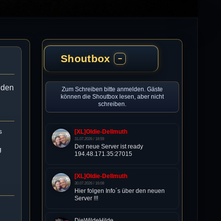
Shoutbox
−
enden
Zum Schreiben bitte anmelden. Gäste
können die Shoutbox lesen, aber nicht
schreiben.
s
[XL]Oldie-Dellmuth
31.07.2026 / 18:59
Der neue Server ist ready
g
194.48.171.35:27015
[XL]Oldie-Dellmuth
30.07.2026 / 16:08
Hier folgen Info´s über den neuen
Server !!!
DieWildeHilde