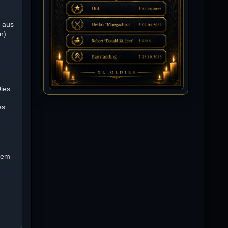
Isimiyaki
n aus
10.07.2026 / 00:34
n)
Alles gute chickpea
Mojochilla
02.07.2026 / 15:53
Was geht aaaaaaaaaaaab
Dies
es
[XL]Oldie-Dellmuth
01.07.2026 / 14:09
Wartungsarbeiten zwischen 12 - 13
Uhr am Freitag !!!
 dem
]λτ™[-Μεмрђїی-]
14.06.2026 / 14:11
sieht richtig gut aus
[XL]Oldie-Dellmuth
14.06.2026 / 00:29
Soweit ist die HP fertig für heute