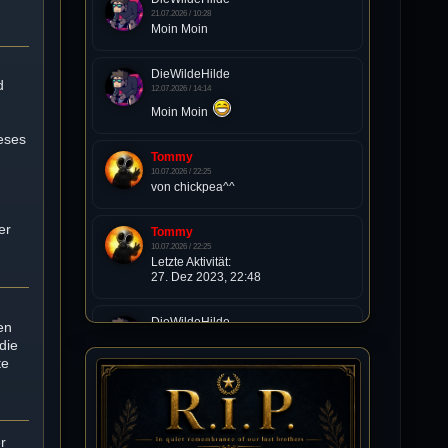
21.07.2026 / 10:28
Moin Moin
DieWildeHilde
d
12.07.2026 / 14:14
Moin Moin
eses
Tommy
10.07.2026 / 22:25
t
von chickpea^^
er
Tommy
10.07.2026 / 22:25
Letzte Aktivität:
27. Dez 2023, 22:48
DieWildeHilde
en
10.07.2026 / 12:48
die
Happy Birthday Chickpea
te
DieWildeHilde
10.07.2026 / 10:08
r
Hallo meine Lieben!