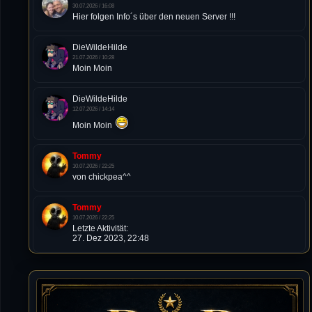
30.07.2026 / 16:08
Hier folgen Info´s über den neuen Server !!!
DieWildeHilde
21.07.2026 / 10:28
Moin Moin
DieWildeHilde
12.07.2026 / 14:14
Moin Moin
Tommy
10.07.2026 / 22:25
von chickpea^^
Tommy
10.07.2026 / 22:25
Letzte Aktivität:
27. Dez 2023, 22:48
DieWildeHilde
10.07.2026 / 12:48
Happy Birthday Chickpea