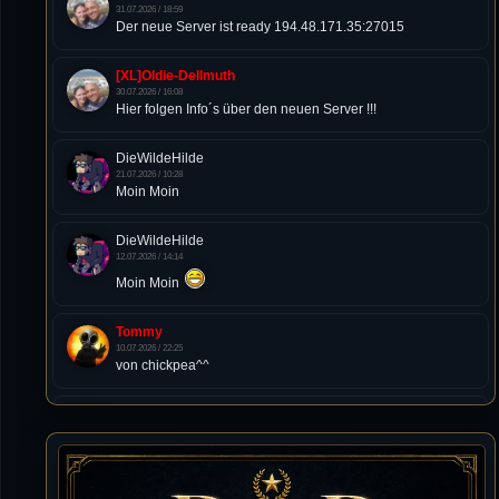
31.07.2026 / 18:59
Der neue Server ist ready 194.48.171.35:27015
[XL]Oldie-Dellmuth
30.07.2026 / 16:08
Hier folgen Info´s über den neuen Server !!!
DieWildeHilde
21.07.2026 / 10:28
Moin Moin
DieWildeHilde
12.07.2026 / 14:14
Moin Moin
Tommy
10.07.2026 / 22:25
von chickpea^^
Tommy
10.07.2026 / 22:25
Letzte Aktivität:
27. Dez 2023, 22:48