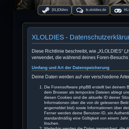
[XL]Oldies
ts.xloldies.de
HLs
XLOLDIES - Datenschutzerkläru
Diese Richtlinie beschreibt, wie „XLOLDIES“ („ht
verwendet, die während deines Foren-Besuchs
Umfang und Art der Datenspeicherung
Deine Daten werden auf vier verschiedene Art
Die Forensoftware phpBB erstellt bei deinem 
dein Browser als temporäre Dateien ablegt und
diesen Cookies sind die aktuelle ID deiner Sit
Informationen über die von dir gelesenen Beit
angemeldet bist) sowie Informationen über de
Ferner werden deine Benutzer-ID, ein Authenti
standardmäßig eine Gültigkeit von einem Jahr. 
löschen.
Weiterhin werden die Daten gespeichert, die d