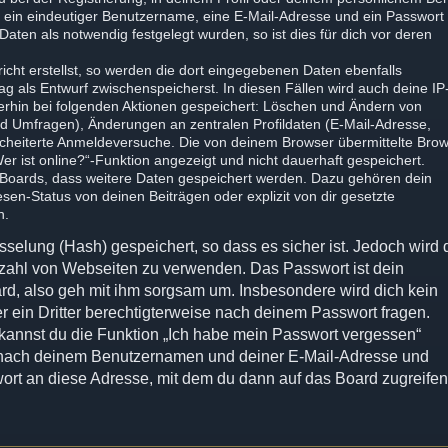
s ein eindeutiger Benutzername, eine E-Mail-Adresse und ein Passwort
aten als notwendig festgelegt wurden, so ist dies für dich vor deren
icht erstellst, so werden die dort eingegebenen Daten ebenfalls
rag als Entwurf zwischenspeicherst. In diesen Fällen wird auch deine IP
terhin bei folgenden Aktionen gespeichert: Löschen und Ändern von
nd Umfragen), Änderungen an zentralen Profildaten (E-Mail-Adresse,
cheiterte Anmeldeversuche. Die von deinem Browser übermittelte Brow
er ist online?“-Funktion angezeigt und nicht dauerhaft gespeichert.
s Boards, dass weitere Daten gespeichert werden. Dazu gehören dein
en-Status von deinen Beiträgen oder explizit von dir gesetzte
n.
selung (Hash) gespeichert, so dass es sicher ist. Jedoch wird d
elzahl von Webseiten zu verwenden. Das Passwort ist dein
rd, also geh mit ihm sorgsam um. Insbesondere wird dich kein
r ein Dritter berechtigterweise nach deinem Passwort fragen.
 kannst du die Funktion „Ich habe mein Passwort vergessen“
 nach deinem Benutzernamen und deiner E-Mail-Adresse und
ort an diese Adresse, mit dem du dann auf das Board zugreife