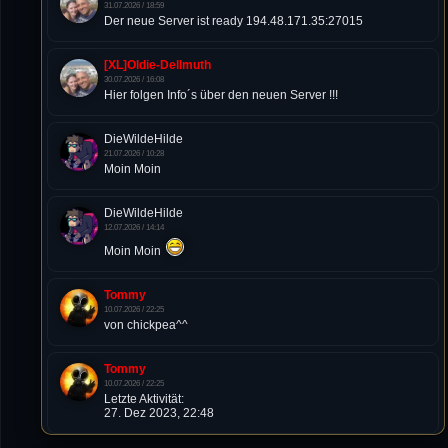
31.07.2026 / 18:59
Der neue Server ist ready 194.48.171.35:27015
[XL]Oldie-Dellmuth
30.07.2026 / 16:08
Hier folgen Info´s über den neuen Server !!!
DieWildeHilde
21.07.2026 / 10:28
Moin Moin
DieWildeHilde
12.07.2026 / 14:14
Moin Moin
Tommy
10.07.2026 / 22:25
von chickpea^^
Tommy
10.07.2026 / 22:25
Letzte Aktivität:
27. Dez 2023, 22:48