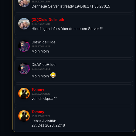
31.07.2026 / 18:59
Der neue Server ist ready 194.48.171.35:27015
[XL]Oldie-Dellmuth
30.07.2026 / 16:08
Hier folgen Info´s über den neuen Server !!!
DieWildeHilde
21.07.2026 / 10:28
Moin Moin
DieWildeHilde
12.07.2026 / 14:14
Moin Moin
Tommy
10.07.2026 / 22:25
von chickpea^^
Tommy
10.07.2026 / 22:25
Letzte Aktivität:
27. Dez 2023, 22:48