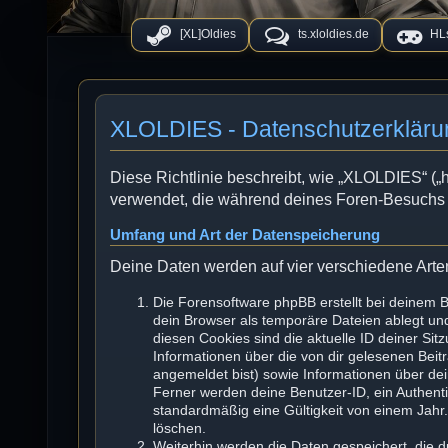
[XL]Oldies
ts.xloldies.de
HLs
XLOLDIES - Datenschutzerkläru
Diese Richtlinie beschreibt, wie „XLOLDIES“ („ht
verwendet, die während deines Foren-Besuchs
Umfang und Art der Datenspeicherung
Deine Daten werden auf vier verschiedene Art
Die Forensoftware phpBB erstellt bei deinem 
dein Browser als temporäre Dateien ablegt und
diesen Cookies sind die aktuelle ID deiner Sit
Informationen über die von dir gelesenen Beit
angemeldet bist) sowie Informationen über de
Ferner werden deine Benutzer-ID, ein Authenti
standardmäßig eine Gültigkeit von einem Jahr. 
löschen.
Weiterhin werden die Daten gespeichert, die d