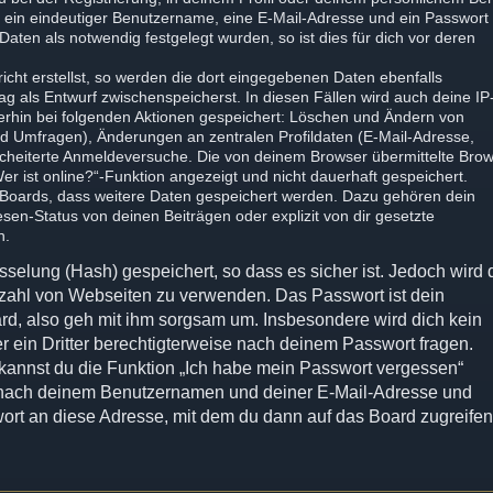
s ein eindeutiger Benutzername, eine E-Mail-Adresse und ein Passwort
aten als notwendig festgelegt wurden, so ist dies für dich vor deren
icht erstellst, so werden die dort eingegebenen Daten ebenfalls
rag als Entwurf zwischenspeicherst. In diesen Fällen wird auch deine IP
terhin bei folgenden Aktionen gespeichert: Löschen und Ändern von
nd Umfragen), Änderungen an zentralen Profildaten (E-Mail-Adresse,
cheiterte Anmeldeversuche. Die von deinem Browser übermittelte Brow
er ist online?“-Funktion angezeigt und nicht dauerhaft gespeichert.
s Boards, dass weitere Daten gespeichert werden. Dazu gehören dein
en-Status von deinen Beiträgen oder explizit von dir gesetzte
n.
selung (Hash) gespeichert, so dass es sicher ist. Jedoch wird d
elzahl von Webseiten zu verwenden. Das Passwort ist dein
rd, also geh mit ihm sorgsam um. Insbesondere wird dich kein
r ein Dritter berechtigterweise nach deinem Passwort fragen.
 kannst du die Funktion „Ich habe mein Passwort vergessen“
 nach deinem Benutzernamen und deiner E-Mail-Adresse und
ort an diese Adresse, mit dem du dann auf das Board zugreife