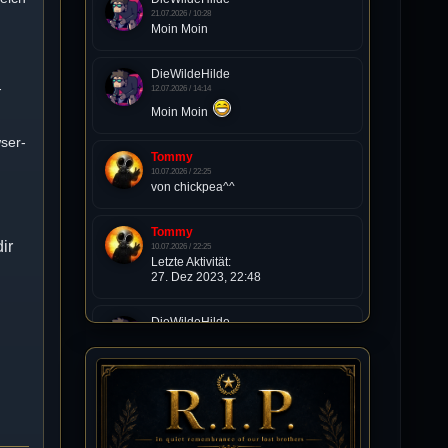
21.07.2026 / 10:28
Moin Moin
DieWildeHilde
-
12.07.2026 / 14:14
Moin Moin
ser-
Tommy
10.07.2026 / 22:25
von chickpea^^
Tommy
ir
10.07.2026 / 22:25
Letzte Aktivität:
27. Dez 2023, 22:48
DieWildeHilde
10.07.2026 / 12:48
Happy Birthday Chickpea
n
DieWildeHilde
10.07.2026 / 10:08
Hallo meine Lieben!