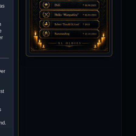
das
Isimiyaki
10.07.2026 / 00:34
Alles gute chickpea
n
e
er
Mojochilla
02.07.2026 / 15:53
Was geht aaaaaaaaaaaab
Der
[XL]Oldie-Dellmuth
01.07.2026 / 14:09
Wartungsarbeiten zwischen 12 - 13
Uhr am Freitag !!!
st
]λτ™[-Μεмрђїی-]
14.06.2026 / 14:11
sieht richtig gut aus
s
[XL]Oldie-Dellmuth
nd.
14.06.2026 / 00:29
Soweit ist die HP fertig für heute