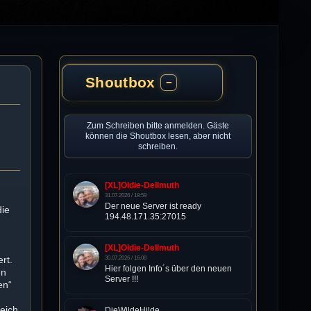
Shoutbox
−
Zum Schreiben bitte anmelden. Gäste
können die Shoutbox lesen, aber nicht
schreiben.
[XL]Oldie-Dellmuth
31.07.2026 / 18:59
Der neue Server ist ready
die
194.48.171.35:27015
[XL]Oldie-Dellmuth
rt.
30.07.2026 / 16:08
Hier folgen Info´s über den neuen
en
Server !!!
en“
reich
DieWildeHilde