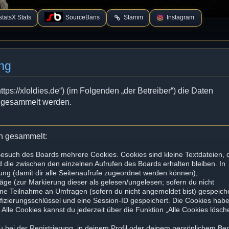
tatsX Stats
SourceBans
Stamm
Instagram
ng
tps://xloldies.de“) (im Folgenden „der Betreiber“) die Daten
 gesammelt werden.
en gesammelt:
Besuch des Boards mehrere Cookies. Cookies sind kleine Textdateien, 
 die zwischen den einzelnen Aufrufen des Boards erhalten bleiben. In
zung (damit dir alle Seitenaufrufe zugeordnet werden können),
räge (zur Markierung dieser als gelesen/ungelesen; sofern du nicht
ine Teilnahme an Umfragen (sofern du nicht angemeldet bist) gespeiche
fizierungsschlüssel und eine Session-ID gespeichert. Die Cookies hab
Alle Cookies kannst du jederzeit über die Funktion „Alle Cookies lösch
u bei der Registrierung, in deinem Profil oder deinem persönlichem Be