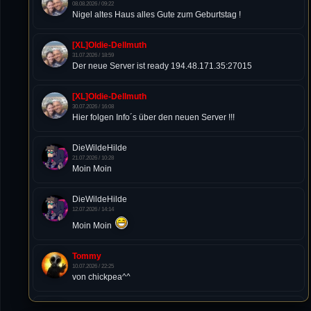
08.08.2026 / 09:22
Nigel altes Haus alles Gute zum Geburtstag !
[XL]Oldie-Dellmuth
31.07.2026 / 18:59
Der neue Server ist ready 194.48.171.35:27015
[XL]Oldie-Dellmuth
30.07.2026 / 16:08
Hier folgen Info´s über den neuen Server !!!
DieWildeHilde
21.07.2026 / 10:28
Moin Moin
DieWildeHilde
12.07.2026 / 14:14
Moin Moin
Tommy
10.07.2026 / 22:25
von chickpea^^
Tommy