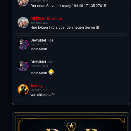
31.07.2026 / 18:59
Der neue Server ist ready 194.48.171.35:27015
[XL]Oldie-Dellmuth
30.07.2026 / 16:08
Hier folgen Info´s über den neuen Server !!!
DieWildeHilde
21.07.2026 / 10:28
Moin Moin
DieWildeHilde
12.07.2026 / 14:14
Moin Moin
Tommy
10.07.2026 / 22:25
von chickpea^^
Tommy
10.07.2026 / 22:25
Letzte Aktivität:
27. Dez 2023, 22:48