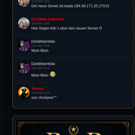
31.07.2026 / 18:59
Der neue Server ist ready 194.48.171.35:27015
[XL]Oldie-Dellmuth
30.07.2026 / 16:08
Hier folgen Info´s über den neuen Server !!!
DieWildeHilde
21.07.2026 / 10:28
Moin Moin
DieWildeHilde
12.07.2026 / 14:14
Moin Moin
Tommy
10.07.2026 / 22:25
von chickpea^^
Tommy
10.07.2026 / 22:25
Letzte Aktivität:
27. Dez 2023, 22:48