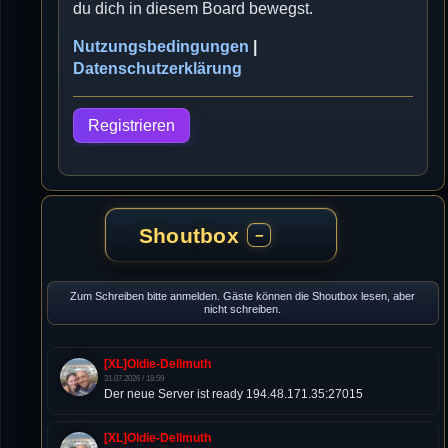
du dich in diesem Board bewegst.
Nutzungsbedingungen
|
Datenschutzerklärung
Registrieren
Shoutbox
−
Zum Schreiben bitte anmelden. Gäste können die Shoutbox lesen, aber
nicht schreiben.
[XL]Oldie-Dellmuth
31.07.2026 / 18:59
Der neue Server ist ready 194.48.171.35:27015
[XL]Oldie-Dellmuth