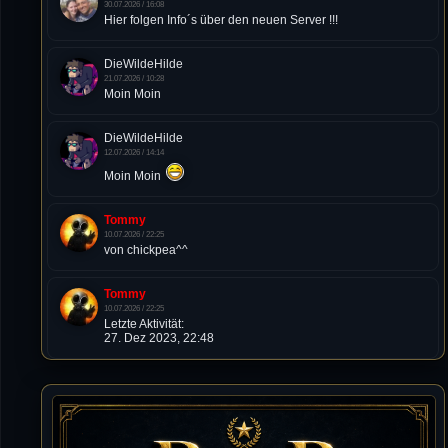
30.07.2026 / 16:08
Hier folgen Info´s über den neuen Server !!!
DieWildeHilde
21.07.2026 / 10:28
Moin Moin
DieWildeHilde
12.07.2026 / 14:14
Moin Moin
Tommy
10.07.2026 / 22:25
von chickpea^^
Tommy
10.07.2026 / 22:25
Letzte Aktivität:
27. Dez 2023, 22:48
DieWildeHilde
10.07.2026 / 12:48
Happy Birthday Chickpea