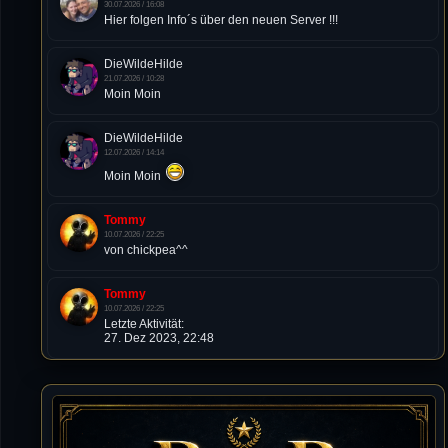
30.07.2026 / 16:08
Hier folgen Info´s über den neuen Server !!!
DieWildeHilde
21.07.2026 / 10:28
Moin Moin
DieWildeHilde
12.07.2026 / 14:14
Moin Moin
Tommy
10.07.2026 / 22:25
von chickpea^^
Tommy
10.07.2026 / 22:25
Letzte Aktivität:
27. Dez 2023, 22:48
DieWildeHilde
10.07.2026 / 12:48
Happy Birthday Chickpea