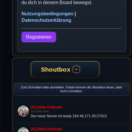
du dich in diesem Board bewegst.
Nutzungsbedingungen
|
Datenschutzerklärung
Registrieren
Shoutbox
−
Zum Schreiben bitte anmelden. Gäste können die Shoutbox lesen, aber
nicht schreiben.
[XL]Oldie-Dellmuth
31.07.2026 / 18:59
Der neue Server ist ready 194.48.171.35:27015
[XL]Oldie-Dellmuth