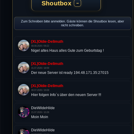
Shoutbox
−
Zum Schreiben bitte anmelden. Gäste können die Shoutbox lesen, aber
nicht schreiben.
[XL]Oldie-Dellmuth
08.08.2026 / 09:22
Nigel altes Haus alles Gute zum Geburtstag !
[XL]Oldie-Dellmuth
31.07.2026 / 18:59
Der neue Server ist ready 194.48.171.35:27015
[XL]Oldie-Dellmuth
30.07.2026 / 16:08
Hier folgen Info´s über den neuen Server !!!
DieWildeHilde
21.07.2026 / 10:28
Moin Moin
DieWildeHilde