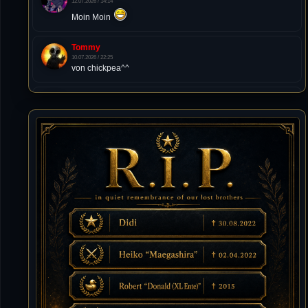
12.07.2026 / 14:14
Moin Moin
Tommy
10.07.2026 / 22:25
von chickpea^^
Tommy
10.07.2026 / 22:25
Letzte Aktivität:
27. Dez 2023, 22:48
DieWildeHilde
10.07.2026 / 12:48
Happy Birthday Chickpea
DieWildeHilde
10.07.2026 / 10:08
Hallo meine Lieben!
Isimiyaki
10.07.2026 / 00:34
Alles gute chickpea