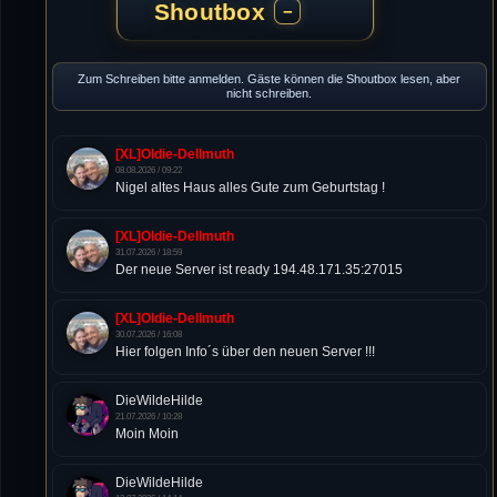
Shoutbox
−
Zum Schreiben bitte anmelden. Gäste können die Shoutbox lesen, aber
nicht schreiben.
[XL]Oldie-Dellmuth
08.08.2026 / 09:22
Nigel altes Haus alles Gute zum Geburtstag !
[XL]Oldie-Dellmuth
31.07.2026 / 18:59
Der neue Server ist ready 194.48.171.35:27015
[XL]Oldie-Dellmuth
30.07.2026 / 16:08
Hier folgen Info´s über den neuen Server !!!
DieWildeHilde
21.07.2026 / 10:28
Moin Moin
DieWildeHilde