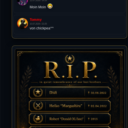
12.07.2026 / 14:14
Moin Moin
Tommy
10.07.2026 / 22:25
von chickpea^^
Tommy
10.07.2026 / 22:25
Letzte Aktivität:
27. Dez 2023, 22:48
DieWildeHilde
10.07.2026 / 12:48
Happy Birthday Chickpea
DieWildeHilde
10.07.2026 / 10:08
Hallo meine Lieben!
Isimiyaki
10.07.2026 / 00:34
Alles gute chickpea