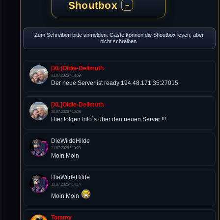
Shoutbox
−
Zum Schreiben bitte anmelden. Gäste können die Shoutbox lesen, aber
nicht schreiben.
[XL]Oldie-Dellmuth
31.07.2026 / 18:59
Der neue Server ist ready 194.48.171.35:27015
[XL]Oldie-Dellmuth
30.07.2026 / 16:08
Hier folgen Info´s über den neuen Server !!!
DieWildeHilde
21.07.2026 / 10:28
Moin Moin
DieWildeHilde
12.07.2026 / 14:14
Moin Moin
Tommy