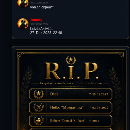
10.07.2026 / 22:25
von chickpea^^
Tommy
10.07.2026 / 22:25
Letzte Aktivität:
27. Dez 2023, 22:48
DieWildeHilde
10.07.2026 / 12:48
Happy Birthday Chickpea
DieWildeHilde
10.07.2026 / 10:08
Hallo meine Lieben!
Isimiyaki
10.07.2026 / 00:34
Alles gute chickpea
Mojochilla
02.07.2026 / 15:53
Was geht aaaaaaaaaaaab