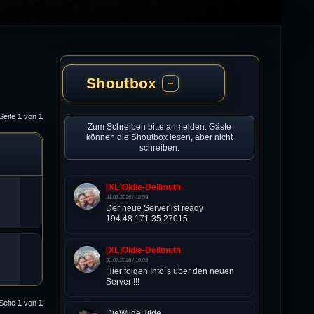
Shoutbox
−
 Seite
1
von
1
Zum Schreiben bitte anmelden. Gäste
können die Shoutbox lesen, aber nicht
schreiben.
[XL]Oldie-Dellmuth
31.07.2026 / 18:59
Der neue Server ist ready
194.48.171.35:27015
[XL]Oldie-Dellmuth
30.07.2026 / 16:08
Hier folgen Info´s über den neuen
Server !!!
 Seite
1
von
1
DieWildeHilde