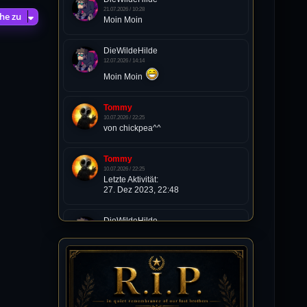
21.07.2026 / 10:28
he zu
Moin Moin
DieWildeHilde
12.07.2026 / 14:14
Moin Moin
Tommy
10.07.2026 / 22:25
von chickpea^^
Tommy
10.07.2026 / 22:25
Letzte Aktivität:
27. Dez 2023, 22:48
DieWildeHilde
10.07.2026 / 12:48
Happy Birthday Chickpea
DieWildeHilde
10.07.2026 / 10:08
Hallo meine Lieben!