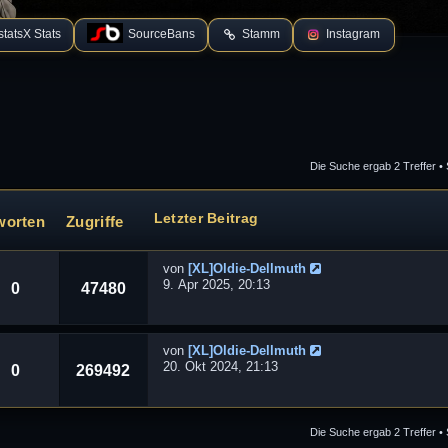
tatsX Stats
SourceBans
Stamm
Instagram
Die Suche ergab 2 Treffer •
 Suche
Letzter Beitrag
worten
Zugriffe
von
[XL]Oldie-Dellmuth
9. Apr 2025, 20:13
0
47480
von
[XL]Oldie-Dellmuth
20. Okt 2024, 21:13
0
269492
Die Suche ergab 2 Treffer •