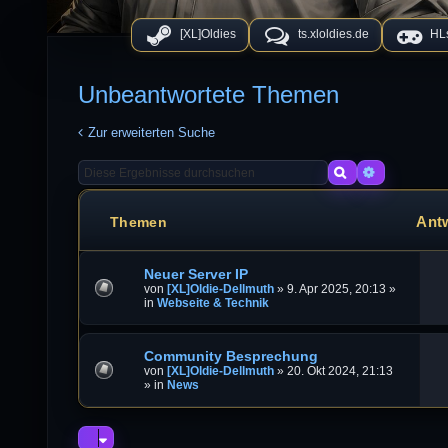
[XL]Oldies
ts.xloldies.de
HLs
Unbeantwortete Themen
Zur erweiterten Suche
Suche
Erweiterte
Ant
Themen
Neuer Server IP
von
[XL]Oldie-Dellmuth
»
9. Apr 2025, 20:13
»
in
Webseite & Technik
Community Besprechung
von
[XL]Oldie-Dellmuth
»
20. Okt 2024, 21:13
» in
News