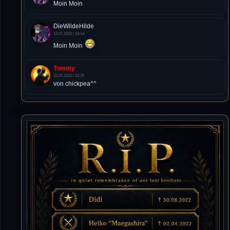
Moin Moin
DieWildeHilde
12.07.2026 / 14:14
Moin Moin
Tommy
10.07.2026 / 22:25
von chickpea^^
Tommy
10.07.2026 / 22:25
Letzte Aktivität:
27. Dez 2023, 22:48
DieWildeHilde
10.07.2026 / 12:48
Happy Birthday Chickpea
DieWildeHilde
10.07.2026 / 10:08
Hallo meine Lieben!