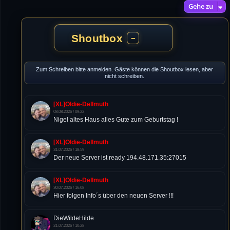
Gehe zu
Shoutbox
−
Zum Schreiben bitte anmelden. Gäste können die Shoutbox lesen, aber
nicht schreiben.
[XL]Oldie-Dellmuth
08.08.2026 / 09:22
Nigel altes Haus alles Gute zum Geburtstag !
[XL]Oldie-Dellmuth
31.07.2026 / 18:59
Der neue Server ist ready 194.48.171.35:27015
[XL]Oldie-Dellmuth
30.07.2026 / 16:08
Hier folgen Info´s über den neuen Server !!!
DieWildeHilde
21.07.2026 / 10:28