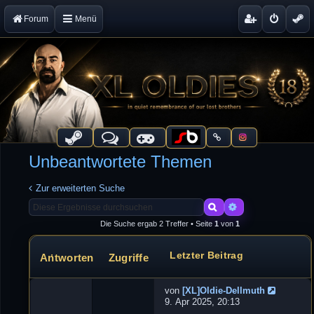
Forum
Menü
Unbeantwortete Themen
Zur erweiterten Suche
Suche
Erweiterte Suche
Die Suche ergab 2 Treffer • Seite
1
von
1
Letzter Beitrag
Antworten
Zugriffe
Themen
von
[XL]Oldie-Dellmuth
N
9. Apr 2025, 20:13
e