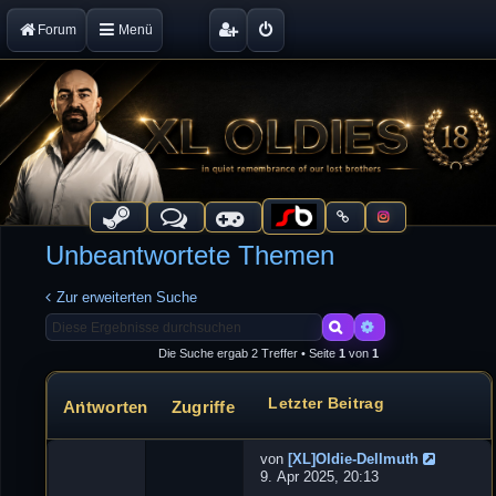
Forum
Menü
Unbeantwortete Themen
Zur erweiterten Suche
Suche
Erweiterte Suche
Die Suche ergab 2 Treffer • Seite
1
von
1
Letzter Beitrag
Antworten
Zugriffe
Themen
von
[XL]Oldie-Dellmuth
N
9. Apr 2025, 20:13
e