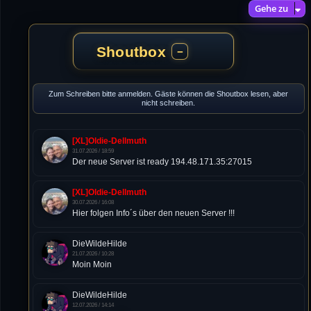
Gehe zu
Shoutbox
−
Zum Schreiben bitte anmelden. Gäste können die Shoutbox lesen, aber
nicht schreiben.
[XL]Oldie-Dellmuth
31.07.2026 / 18:59
Der neue Server ist ready 194.48.171.35:27015
[XL]Oldie-Dellmuth
30.07.2026 / 16:08
Hier folgen Info´s über den neuen Server !!!
DieWildeHilde
21.07.2026 / 10:28
Moin Moin
DieWildeHilde
12.07.2026 / 14:14