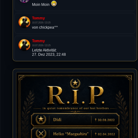
Moin Moin
Tommy
10.07.2026 / 22:25
von chickpea^^
Tommy
10.07.2026 / 22:25
Letzte Aktivität:
27. Dez 2023, 22:48
DieWildeHilde
10.07.2026 / 12:48
Happy Birthday Chickpea
DieWildeHilde
10.07.2026 / 10:08
Hallo meine Lieben!
Isimiyaki
10.07.2026 / 00:34
Alles gute chickpea