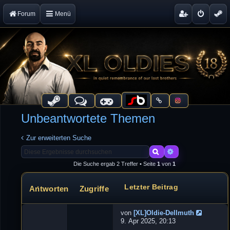
Forum
Menü
Unbeantwortete Themen
Zur erweiterten Suche
Suche
Erweiterte Suche
Die Suche ergab 2 Treffer • Seite
1
von
1
Letzter Beitrag
Antworten
Zugriffe
Themen
von
[XL]Oldie-Dellmuth
N
9. Apr 2025, 20:13
e