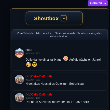
Gehe zu
Shoutbox
−
Zum Schreiben bitte anmelden. Gäste können die Shoutbox lesen, aber
nicht schreiben.
nigel
09.08.2026 / 15:53
Delle danke dir, altes Haus!
Auf die nächsten Jahre!
[XL]Oldie-Dellmuth
08.08.2026 / 09:22
Nigel altes Haus alles Gute zum Geburtstag !
[XL]Oldie-Dellmuth
31.07.2026 / 18:59
Der neue Server ist ready 194.48.171.35:27015