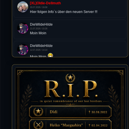
[XL]Oldie-Dellmuth
30.07.2026 / 16:08
Hier folgen Info´s über den neuen Server !!!
DieWildeHilde
21.07.2026 / 10:28
Moin Moin
DieWildeHilde
12.07.2026 / 14:14
Moin Moin
Tommy
10.07.2026 / 22:25
von chickpea^^
Tommy
10.07.2026 / 22:25
Letzte Aktivität:
27. Dez 2023, 22:48
DieWildeHilde
10.07.2026 / 12:48
Happy Birthday Chickpea