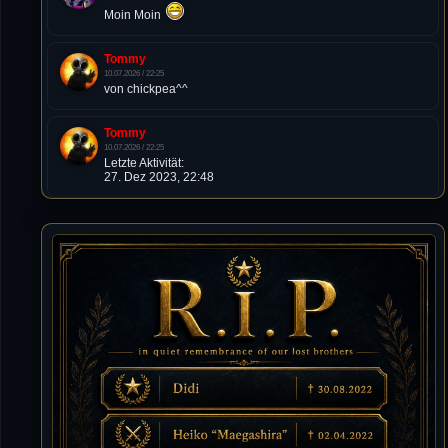
Moin Moin
Tommy
10.07.2026 / 22:25
von chickpea^^
Tommy
10.07.2026 / 22:25
Letzte Aktivität:
27. Dez 2023, 22:48
DieWildeHilde
10.07.2026 / 12:48
Happy Birthday Chickpea
DieWildeHilde
10.07.2026 / 10:08
Hallo meine Lieben!
Isimiyaki
10.07.2026 / 00:34
Alles gute chickpea