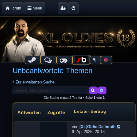
Forum
Menü
Unbeantwortete Themen
Zur erweiterten Suche
Suche
Erweiterte Suche
Die Suche ergab 2 Treffer • Seite
1
von
1
Letzter Beitrag
Antworten
Zugriffe
Themen
von
[XL]Oldie-Dellmuth
N
9. Apr 2025, 20:13
e