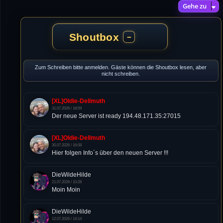
Gehe zu
Shoutbox
−
Zum Schreiben bitte anmelden. Gäste können die Shoutbox lesen, aber
nicht schreiben.
[XL]Oldie-Dellmuth
31.07.2026 / 18:59
Der neue Server ist ready 194.48.171.35:27015
[XL]Oldie-Dellmuth
30.07.2026 / 16:08
Hier folgen Info´s über den neuen Server !!!
DieWildeHilde
21.07.2026 / 10:28
Moin Moin
DieWildeHilde
12.07.2026 / 14:14