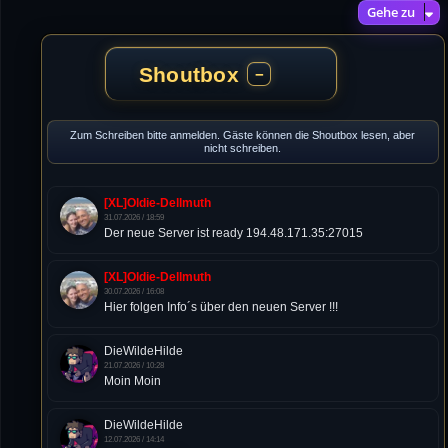
Gehe zu
Shoutbox
−
Zum Schreiben bitte anmelden. Gäste können die Shoutbox lesen, aber
nicht schreiben.
[XL]Oldie-Dellmuth
31.07.2026 / 18:59
Der neue Server ist ready 194.48.171.35:27015
[XL]Oldie-Dellmuth
30.07.2026 / 16:08
Hier folgen Info´s über den neuen Server !!!
DieWildeHilde
21.07.2026 / 10:28
Moin Moin
DieWildeHilde
12.07.2026 / 14:14