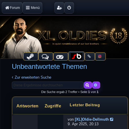
Forum
Menü
Unbeantwortete Themen
Zur erweiterten Suche
Suche
Erweiterte Suche
Die Suche ergab 2 Treffer • Seite
1
von
1
Letzter Beitrag
Antworten
Zugriffe
Themen
von
[XL]Oldie-Dellmuth
N
9. Apr 2025, 20:13
e