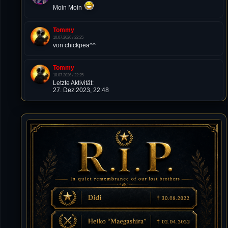
Moin Moin
Tommy
10.07.2026 / 22:25
von chickpea^^
Tommy
10.07.2026 / 22:25
Letzte Aktivität:
27. Dez 2023, 22:48
DieWildeHilde
10.07.2026 / 12:48
Happy Birthday Chickpea
DieWildeHilde
10.07.2026 / 10:08
Hallo meine Lieben!
Isimiyaki
10.07.2026 / 00:34
Alles gute chickpea