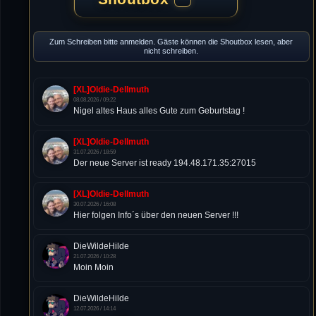
Zum Schreiben bitte anmelden. Gäste können die Shoutbox lesen, aber
nicht schreiben.
[XL]Oldie-Dellmuth
08.08.2026 / 09:22
Nigel altes Haus alles Gute zum Geburtstag !
[XL]Oldie-Dellmuth
31.07.2026 / 18:59
Der neue Server ist ready 194.48.171.35:27015
[XL]Oldie-Dellmuth
30.07.2026 / 16:08
Hier folgen Info´s über den neuen Server !!!
DieWildeHilde
21.07.2026 / 10:28
Moin Moin
DieWildeHilde
12.07.2026 / 14:14