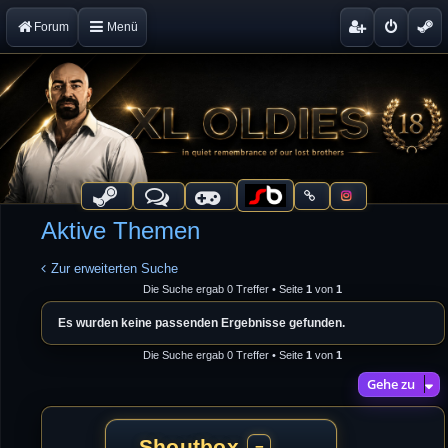
Forum
Menü
Aktive Themen
Zur erweiterten Suche
Die Suche ergab 0 Treffer • Seite
1
von
1
Es wurden keine passenden Ergebnisse gefunden.
Die Suche ergab 0 Treffer • Seite
1
von
1
Gehe zu
Shoutbox
−