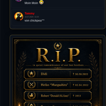
Moin Moin
Tommy
10.07.2026 / 22:25
von chickpea^^
Tommy
10.07.2026 / 22:25
Letzte Aktivität:
27. Dez 2023, 22:48
DieWildeHilde
10.07.2026 / 12:48
Happy Birthday Chickpea
DieWildeHilde
10.07.2026 / 10:08
Hallo meine Lieben!
Isimiyaki
10.07.2026 / 00:34
Alles gute chickpea