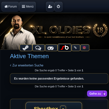
Forum
Menü
Aktive Themen
Zur erweiterten Suche
Die Suche ergab 0 Treffer • Seite
1
von
1
Es wurden keine passenden Ergebnisse gefunden.
Die Suche ergab 0 Treffer • Seite
1
von
1
Gehe zu
Shoutbox
−