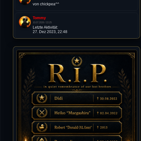
von chickpea^^
Tommy
10.07.2026 / 22:25
Letzte Aktivität:
27. Dez 2023, 22:48
DieWildeHilde
10.07.2026 / 12:48
Happy Birthday Chickpea
DieWildeHilde
10.07.2026 / 10:08
Hallo meine Lieben!
Isimiyaki
10.07.2026 / 00:34
Alles gute chickpea
Mojochilla
02.07.2026 / 15:53
Was geht aaaaaaaaaaaab