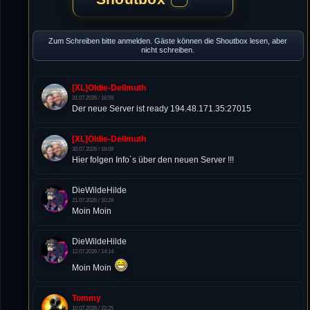
Zum Schreiben bitte anmelden. Gäste können die Shoutbox lesen, aber
nicht schreiben.
[XL]Oldie-Dellmuth
31.07.2026 / 18:59
Der neue Server ist ready 194.48.171.35:27015
[XL]Oldie-Dellmuth
30.07.2026 / 16:08
Hier folgen Info´s über den neuen Server !!!
DieWildeHilde
21.07.2026 / 10:28
Moin Moin
DieWildeHilde
12.07.2026 / 14:14
Moin Moin
Tommy
10.07.2026 / 22:25