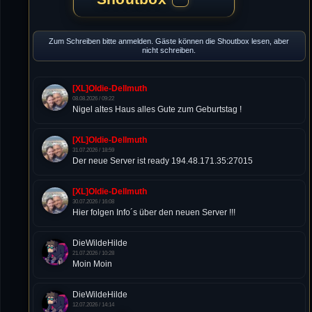
Zum Schreiben bitte anmelden. Gäste können die Shoutbox lesen, aber
nicht schreiben.
[XL]Oldie-Dellmuth
08.08.2026 / 09:22
Nigel altes Haus alles Gute zum Geburtstag !
[XL]Oldie-Dellmuth
31.07.2026 / 18:59
Der neue Server ist ready 194.48.171.35:27015
[XL]Oldie-Dellmuth
30.07.2026 / 16:08
Hier folgen Info´s über den neuen Server !!!
DieWildeHilde
21.07.2026 / 10:28
Moin Moin
DieWildeHilde
12.07.2026 / 14:14