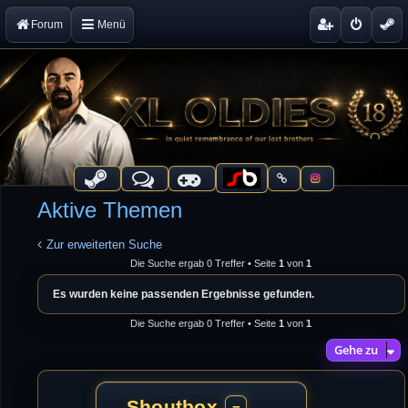
Forum
Menü
Aktive Themen
Zur erweiterten Suche
Die Suche ergab 0 Treffer • Seite
1
von
1
Es wurden keine passenden Ergebnisse gefunden.
Die Suche ergab 0 Treffer • Seite
1
von
1
Gehe zu
Shoutbox
−