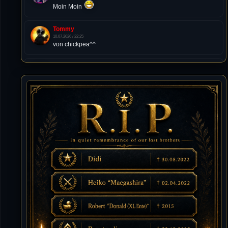
Moin Moin
Tommy
10.07.2026 / 22:25
von chickpea^^
Tommy
10.07.2026 / 22:25
Letzte Aktivität:
27. Dez 2023, 22:48
DieWildeHilde
10.07.2026 / 12:48
Happy Birthday Chickpea
DieWildeHilde
10.07.2026 / 10:08
Hallo meine Lieben!
Isimiyaki
10.07.2026 / 00:34
Alles gute chickpea