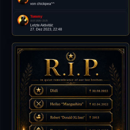
von chickpea^^
Tommy
10.07.2026 / 22:25
Letzte Aktivität:
27. Dez 2023, 22:48
DieWildeHilde
10.07.2026 / 12:48
Happy Birthday Chickpea
DieWildeHilde
10.07.2026 / 10:08
Hallo meine Lieben!
Isimiyaki
10.07.2026 / 00:34
Alles gute chickpea
Mojochilla
02.07.2026 / 15:53
Was geht aaaaaaaaaaaab