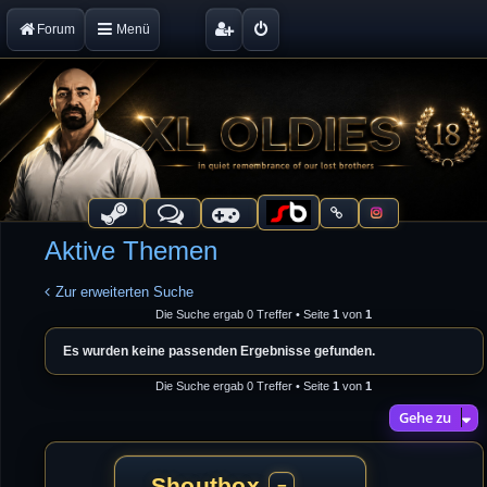
Forum
Menü
Aktive Themen
Zur erweiterten Suche
Die Suche ergab 0 Treffer • Seite
1
von
1
Es wurden keine passenden Ergebnisse gefunden.
Die Suche ergab 0 Treffer • Seite
1
von
1
Gehe zu
Shoutbox
−