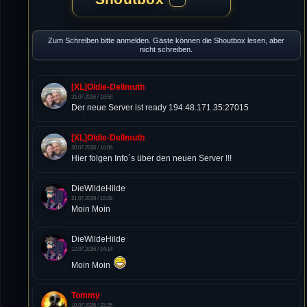
Zum Schreiben bitte anmelden. Gäste können die Shoutbox lesen, aber
nicht schreiben.
[XL]Oldie-Dellmuth
31.07.2026 / 18:59
Der neue Server ist ready 194.48.171.35:27015
[XL]Oldie-Dellmuth
30.07.2026 / 16:08
Hier folgen Info´s über den neuen Server !!!
DieWildeHilde
21.07.2026 / 10:28
Moin Moin
DieWildeHilde
12.07.2026 / 14:14
Moin Moin
Tommy
10.07.2026 / 22:25