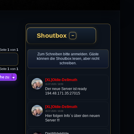
Shoutbox
−
 Seite
1
von
1
Zum Schreiben bitte anmelden. Gäste
können die Shoutbox lesen, aber nicht
schreiben.
 Seite
1
von
1
he zu
[XL]Oldie-Dellmuth
31.07.2026 / 18:59
Der neue Server ist ready
194.48.171.35:27015
[XL]Oldie-Dellmuth
30.07.2026 / 16:08
Hier folgen Info´s über den neuen
Server !!!
DieWildeHilde