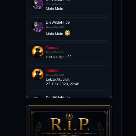
21.07.2026 / 10:28
Moin Moin
DieWildeHilde
12.07.2026 / 14:14
Moin Moin
Tommy
10.07.2026 / 22:25
von chickpea^^
Tommy
10.07.2026 / 22:25
Letzte Aktivität:
27. Dez 2023, 22:48
DieWildeHilde
10.07.2026 / 12:48
Happy Birthday Chickpea
DieWildeHilde
10.07.2026 / 10:08
Hallo meine Lieben!