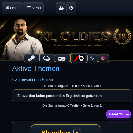
Forum
Menü
Aktive Themen
Zur erweiterten Suche
Die Suche ergab 0 Treffer • Seite
1
von
1
Es wurden keine passenden Ergebnisse gefunden.
Die Suche ergab 0 Treffer • Seite
1
von
1
Gehe zu
Shoutbox
−