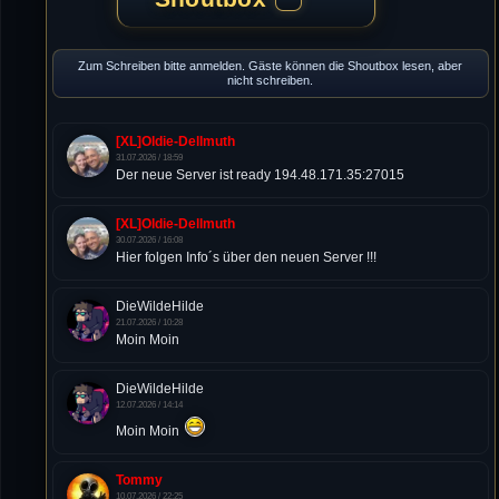
Zum Schreiben bitte anmelden. Gäste können die Shoutbox lesen, aber
nicht schreiben.
[XL]Oldie-Dellmuth
31.07.2026 / 18:59
Der neue Server ist ready 194.48.171.35:27015
[XL]Oldie-Dellmuth
30.07.2026 / 16:08
Hier folgen Info´s über den neuen Server !!!
DieWildeHilde
21.07.2026 / 10:28
Moin Moin
DieWildeHilde
12.07.2026 / 14:14
Moin Moin
Tommy
10.07.2026 / 22:25