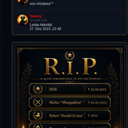
von chickpea^^
Tommy
10.07.2026 / 22:25
Letzte Aktivität:
27. Dez 2023, 22:48
DieWildeHilde
10.07.2026 / 12:48
Happy Birthday Chickpea
DieWildeHilde
10.07.2026 / 10:08
Hallo meine Lieben!
Isimiyaki
10.07.2026 / 00:34
Alles gute chickpea
Mojochilla
02.07.2026 / 15:53
Was geht aaaaaaaaaaaab