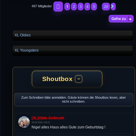
Seite
1
von
20
1
2
3
4
5
20
Nächste
497 Mitglieder
…
Gehe zu
XL Oldies
XL Youngsters
Shoutbox
−
Zum Schreiben bitte anmelden. Gäste können die Shoutbox lesen, aber
nicht schreiben.
[XL]Oldie-Dellmuth
08.08.2026 / 09:22
Nigel altes Haus alles Gute zum Geburtstag !