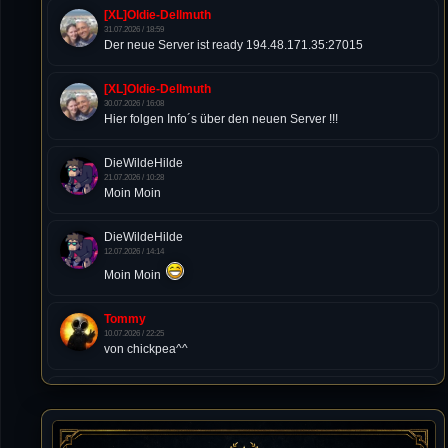
[XL]Oldie-Dellmuth
31.07.2026 / 18:59
Der neue Server ist ready 194.48.171.35:27015
[XL]Oldie-Dellmuth
30.07.2026 / 16:08
Hier folgen Info´s über den neuen Server !!!
DieWildeHilde
21.07.2026 / 10:28
Moin Moin
DieWildeHilde
12.07.2026 / 14:14
Moin Moin
Tommy
10.07.2026 / 22:25
von chickpea^^
Tommy
10.07.2026 / 22:25
Letzte Aktivität:
27. Dez 2023, 22:48