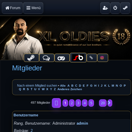
Forum
Menü
Mitglieder
Nach einem Mitglied suchen
•
Alle
A
B
C
D
E
F
G
H
I
J
K
L
M
N
O
P
Q
R
S
T
U
V
W
X
Y
Z
Anderes Zeichen
Seite
1
von
20
1
2
3
4
5
20
Nächste
497 Mitglieder
…
Benutzername
Rang, Benutzername
Administrator
admin
Beiträge
2