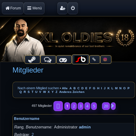
Forum
Menü
Mitglieder
Nach einem Mitglied suchen
•
Alle
A
B
C
D
E
F
G
H
I
J
K
L
M
N
O
P
Q
R
S
T
U
V
W
X
Y
Z
Anderes Zeichen
Seite
1
von
20
1
2
3
4
5
20
Nächste
497 Mitglieder
…
Benutzername
Rang, Benutzername
Administrator
admin
Beiträge
2