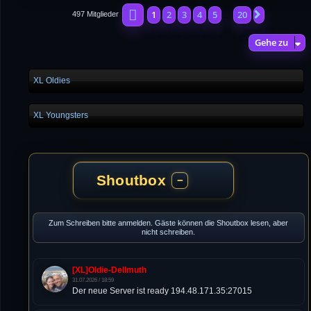
Seite
1
von
20
1
2
3
4
5
20
Nächste
497 Mitglieder
…
Gehe zu
XL Oldies
XL Youngsters
Shoutbox
−
Zum Schreiben bitte anmelden. Gäste können die Shoutbox lesen, aber
nicht schreiben.
[XL]Oldie-Dellmuth
31.07.2026 / 18:59
Der neue Server ist ready 194.48.171.35:27015