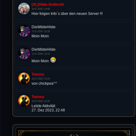
[XL]Oldie-Dellmuth
30.07.2026 / 16:08
Hier folgen Info´s über den neuen Server !!!
DieWildeHilde
21.07.2026 / 10:28
Moin Moin
DieWildeHilde
12.07.2026 / 14:14
Moin Moin
Tommy
10.07.2026 / 22:25
von chickpea^^
Tommy
10.07.2026 / 22:25
Letzte Aktivität:
27. Dez 2023, 22:48
DieWildeHilde
10.07.2026 / 12:48
Happy Birthday Chickpea